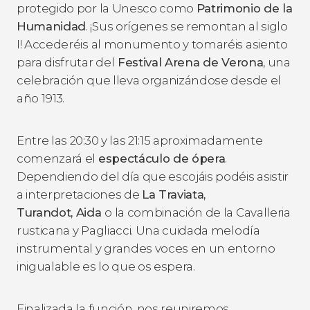
protegido por la Unesco como
Patrimonio de la
Humanidad
. ¡Sus orígenes se remontan al siglo
I! Accederéis al monumento y tomaréis asiento
para disfrutar del
Festival Arena de Verona
, una
celebración que lleva organizándose desde el
año 1913.
Entre las 20:30 y las 21:15 aproximadamente
comenzará el
espectáculo de ópera
.
Dependiendo del día que escojáis podéis asistir
a interpretaciones de
La Traviata,
Turandot, Aida
o la combinación de la
Cavalleria
rusticana y Pagliacci
. Una cuidada melodía
instrumental y grandes voces en un entorno
inigualable es lo que os espera.
Finalizada la función, nos reuniremos