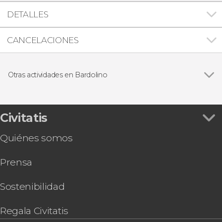
DETALLES
CANCELACIONES
Otras actividades en Bardolino
Ver todas
Visita a una bodega en Bardolino
Visita a la almazara Olio Viola con cata de aceites
Paseo en barco por el lago de Garda
Civitatis
Quiénes somos
Prensa
Sostenibilidad
Regala Civitatis