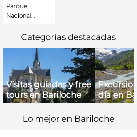
Parque
Nacional
Nahuel Huapi
Categorías destacadas
Visitas guiadas y free
Excursio
tours en Bariloche
día en Ba
Lo mejor en Bariloche