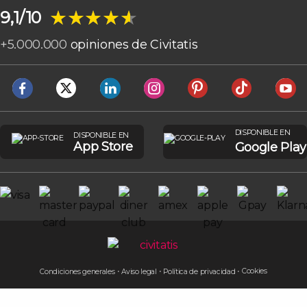
★★★★★
★★★★★
9,1/10
+
5.000.000
opiniones de Civitatis
DISPONIBLE EN
DISPONIBLE EN
App Store
Google Play
Cookies
Condiciones generales
Aviso legal
Política de privacidad