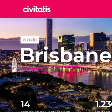
Rom
Italia
Lond
Australia
Reino 
Brisbane
Edim
Reino 
Marr
Marrue
Esta
Turquía
14
1.2