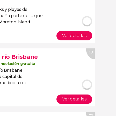
ks y playas de
queña parte de lo que
 Moreton Island
.
Ver detalles
 río Brisbane
ncelación gratuita
ío Brisbane
a capital de
mediodía o al
Ver detalles