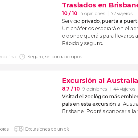
Traslados en Brisban
10
/ 10
4 opiniones
77 viajeros
Servicio
privado, puerta a puert
Un chófer os esperará en el ae
o donde queráis para llevaros a
Rápido y seguro.
cio final
Seguro, sin contratiempos
Excursión al Australi
8,7
/ 10
9 opiniones
44 viajeros
Visitad el zoológico más emble
país en esta excursión
al Austr
Brisbane. ¡Podréis conocer a l
horas
Excursiones de un día