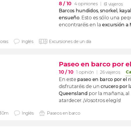
8
/ 10
4 opiniones
61 viajeros
Barcos hundidos, snorkel, kaya
ensueño
. Esto es sólo una pe
encontraréis en la
excursión a
horas
Inglés
Excursiones de un día
Paseo en barco por el
10
/ 10
Ca
1 opinión
26 viajeros
En este
paseo en barco por el r
disfrutaréis de un
crucero por l
Queensland
por la mañana, al 
atardecer. ¡Vosotros elegís!
 30m
Inglés
Paseos en barco