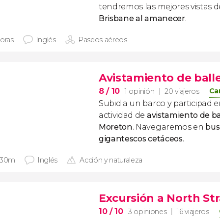
tendremos las mejores vistas de
Brisbane al amanecer
.
horas
Inglés
Paseos aéreos
Avistamiento de ball
8
/ 10
Ca
1 opinión
20 viajeros
Subid a un barco y participad
actividad de
avistamiento de ba
Moreton
. Navegaremos en
bus
gigantescos cetáceos
.
 30m
Inglés
Acción y naturaleza
Excursión a North St
10
/ 10
3 opiniones
16 viajeros