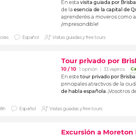
En esta
visita guiada por Brisb
de la
esencia de la capital de 
aprenderéis a moveros como au
¡Imprescindible!
horas
Español
Visitas guiadas y free tours
Tour privado por Bri
10
/ 10
Ca
1 opinión
33 viajeros
En este
tour privado por Brisb
principales atractivos de la ci
de habla española
. ¡Vosotros de
 8h
Español
Visitas guiadas y free tours
Excursión a Moreton 