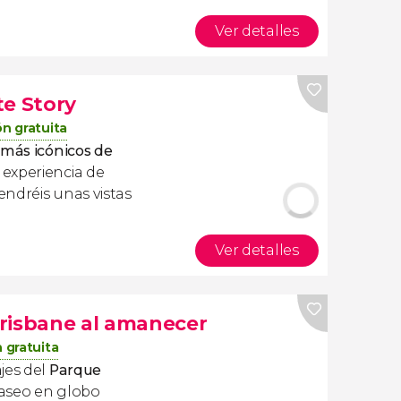
Ver detalles
te Story
n gratuita
 más icónicos de
experiencia de
¡Tendréis unas vistas
Ver detalles
risbane al amanecer
 gratuita
ajes del
Parque
paseo en globo