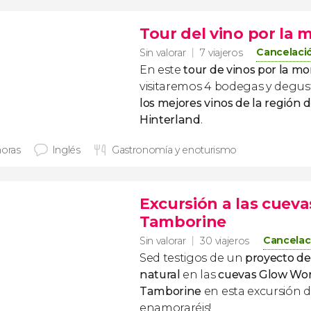
Tour del vino por la
Cancelació
Sin valorar
7 viajeros
En este
tour de vinos por la 
visitaremos 4 bodegas y degu
los mejores vinos de la región 
Hinterland
.
horas
Inglés
Gastronomía y enoturismo
Excursión a las cue
Tamborine
Cancelac
Sin valorar
30 viajeros
Sed testigos de un
proyecto de
natural
en las
cuevas Glow Wo
Tamborine
en esta excursión d
enamoraréis!