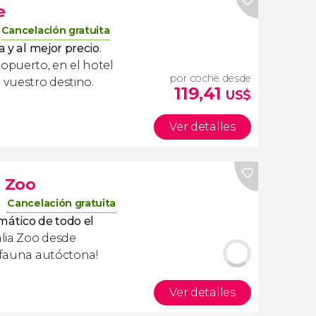
e
Cancelación gratuita
a y al mejor precio
.
ropuerto, en el hotel
por coche desde
 vuestro destino.
119,41
US$
Ver detalles
a Zoo
Cancelación gratuita
mático de todo el
alia Zoo desde
a fauna autóctona!
Ver detalles