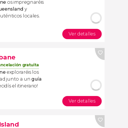
ane
os impregnaréis
Queensland
y
ténticos locales.
Ver detalles
sbane
ncelación gratuita
ane
exploraréis los
udad junto a un
guía
cidís el itinerario!
Ver detalles
Island