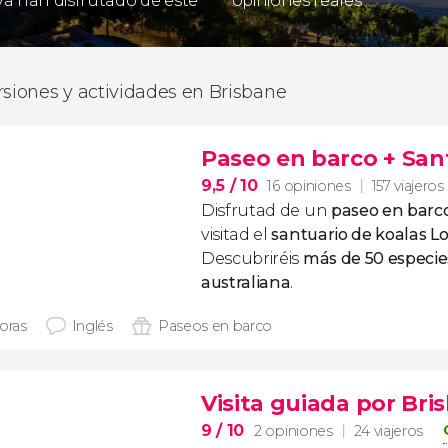
 ya han disfrutado de este
opiniones reales
rsiones y actividades en Brisbane
Paseo en barco + San
9,5
/ 10
16 opiniones
157 viajeros
Disfrutad de un
paseo en barc
visitad el
santuario de koalas L
Descubriréis
más de 50 especie
australiana
.
horas
Inglés
Paseos en barco
Visita guiada por Bri
9
/ 10
2 opiniones
24 viajeros