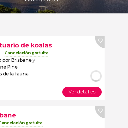
tuario de koalas
Cancelación gratuita
o por Brisbane
y
one Pine
.
s de la fauna
Ver detalles
sbane
Cancelación gratuita