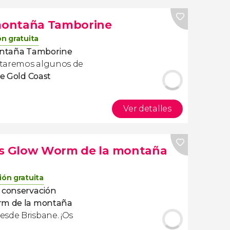
 montaña Tamborine
n gratuita
montaña Tamborine
staremos algunos de
de Gold Coast
Ver detalles
vas Glow Worm de la montaña
ión gratuita
 conservación
rm de la montaña
esde Brisbane. ¡Os