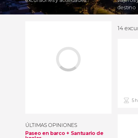
excursiones y actividades
viajeros
destino
14 excu
5 
ÚLTIMAS OPINIONES
Paseo en barco + Santuario de