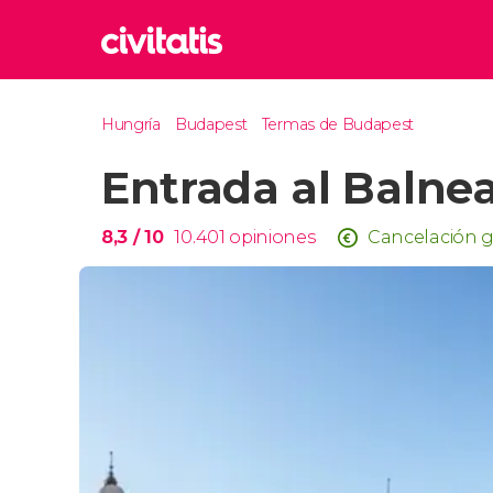
Rom
Hungría
Budapest
Termas de Budapest
Italia
Entrada al Balne
Lond
Reino 
Edim
8,3
/ 10
10.401
opiniones
Cancelación g
Reino 
Marr
Marrue
Esta
Turquía