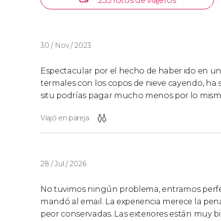
235 fotos de viajeros
30 / Nov / 2023
Espectacular por el hecho de haber ido en un
termales con los copos de nieve cayendo, ha si
situ podrías pagar mucho menos por lo mismo. 
Viajó en pareja
28 / Jul / 2026
No tuvimos ningún problema, entramos perf
mandó al email. La experiencia merece la pena,
peor conservadas. Las exteriores están muy bie