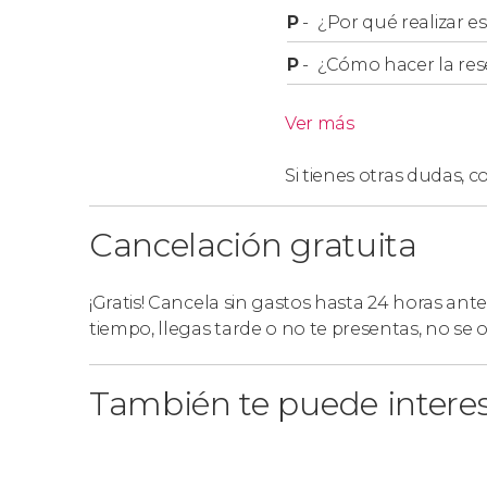
P
-
¿Por qué realizar es
P
-
¿Cómo hacer la res
Ver más
Si tienes otras dudas,
co
Cancelación gratuita
¡Gratis! Cancela sin gastos hasta 24 horas ante
tiempo, llegas tarde o no te presentas, no se
También te puede intere