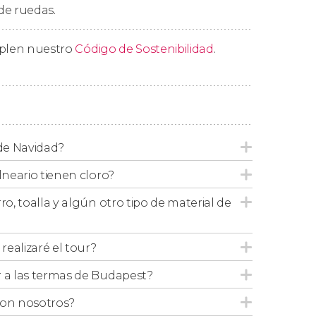
 de ruedas.
mplen nuestro
Código de Sostenibilidad
.
 año en el siguiente horario:
 las 20:00 horas, y la última entrada una hora
 de Navidad?
a las 20:00 horas, y la última entrada una
lneario tienen cloro?
ro, toalla y algún otro tipo de material de
ealizaré el tour?
r a las termas de Budapest?
con nosotros?