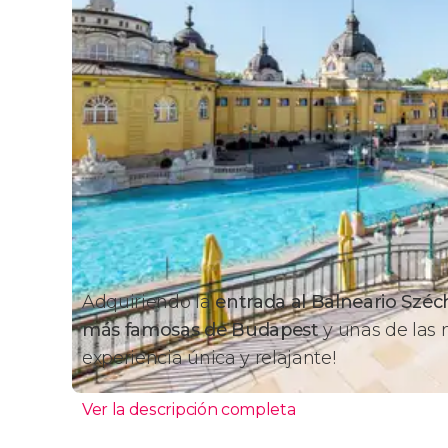
Adquiriendo la
entrada al Balneario Széc
más famosas de Budapest
y unas de las
experiencia única y relajante!
Ver la descripción completa
Széchenyi, las mejores te