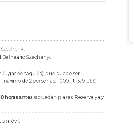
capital de Hungría
son sus aguas termales.
as Aguas
? De los nueve baños termales
i
es uno de los más espectaculares. ¡Vamos a
zéchenyi destaca por ser el
baño medicinal
 Széchenyi.
l año 1913 y están construidas al más puro
l Balneario Széchenyi.
jarse en el corazón de Budapest! A
iones con las que cuenta.
n lugar de taquilla), que puede ser
 máximo de 2 personas: 1.000
Ft
(3,19
US$
).
 termales interiores
18 horas antes
si quedan plazas. Reserva ya y
,
3 piscinas termales
saunas y baños turcos
,
salas de masajes
,
lleza, entre muchos otros atractivos.
tu móvil.
s disfrutar de estas instalaciones en este
sticas más populares de Budapest. ¿Os lo vais