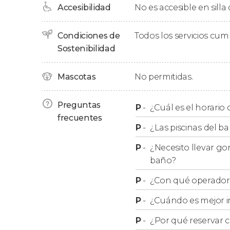
Accesibilidad
No es accesible en silla
a perder?
Condiciones de
Todos los servicios cu
Horarios
Sostenibilidad
El Balneario Széchenyi abre todos los días
del
Mascotas
No permitidas.
De lunes a viernes
: desde las 7:00 hasta
Preguntas
P
-
¿Cuál es el horario
antes del cierre.
frecuentes
Sábados y domingos
:
desde las 8:00 hast
P
-
¿Las piscinas del ba
hora antes del cierre.
P
-
¿Necesito llevar gor
baño?
P
-
¿Con qué operador r
P
-
¿Cuándo es mejor i
P
-
¿Por qué reservar 