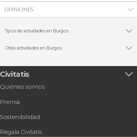
OPINIONES
Tipos de actividades en Burgos
Visitas guiadas y free tours
Otras actividades en Burgos
Ver todas
Visita guiada por el monasterio de las Huelgas
Free tour de los misterios y leyendas de Burgos
Free tour del Cid por Burgos
Civitatis
Quiénes somos
Prensa
Sostenibilidad
Regala Civitatis