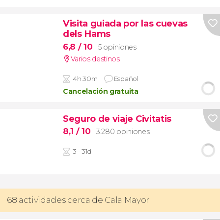
Visita guiada por las cuevas
dels Hams
6,8
/ 10
5 opiniones
Varios destinos
4h 30m
Español
Cancelación gratuita
Seguro de viaje Civitatis
8,1
/ 10
3.280 opiniones
3 - 31d
68 actividades cerca de Cala Mayor