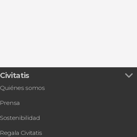
Ver todas
Palma de Mallorca
El Arenal
Peguera
Santa Ponsa
Can Pastilla
Civitatis
Quiénes somos
Prensa
Sostenibilidad
Regala Civitatis