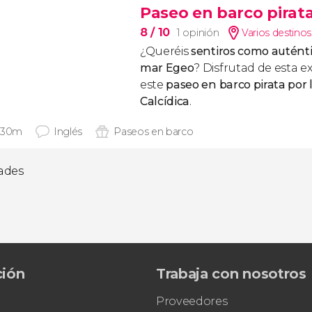
Paseo en barco pirat
8
/ 10
1 opinión
Varios destinos
¿Queréis
sentiros como auténti
mar Egeo
? Disfrutad de esta e
este
paseo en barco pirata por
Calcídica
.
 30m
Inglés
Paseos en barco
dades
ción
Trabaja con nosotros
Proveedores