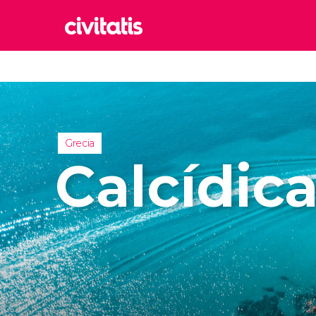
Rom
Italia
Lond
Reino 
Grecia
Edim
Calcídic
Reino 
Marr
Marrue
Esta
Turquía