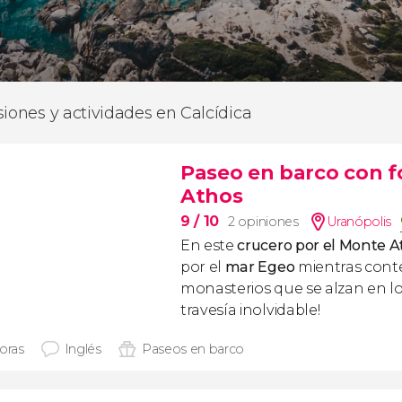
siones y actividades en Calcídica
Paseo en barco con f
Athos
9
/ 10
2 opiniones
Uranópolis
En este
crucero por el Monte A
por el
mar Egeo
mientras cont
monasterios que se alzan en lo
travesía inolvidable!
horas
Inglés
Paseos en barco