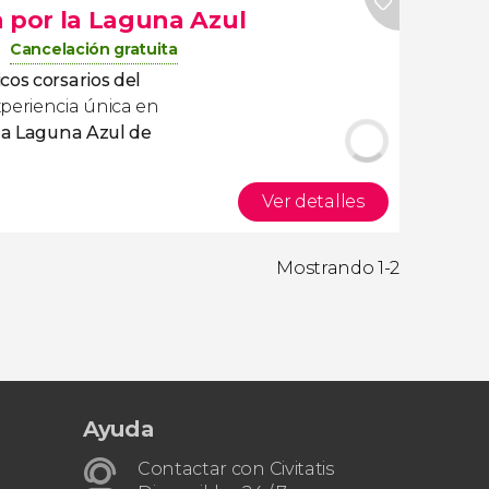
a por la Laguna Azul
Cancelación gratuita
cos corsarios del
xperiencia única en
 la Laguna Azul de
Ver detalles
Mostrando 1-2
Ayuda
Contactar con Civitatis