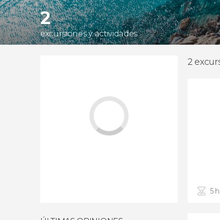
2
excursiones y actividades
2 excur
5 