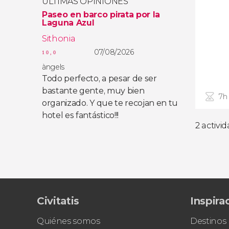
ÚLTIMAS OPINIONES
Paseo en barco pirata por la
Laguna Azul
Sithonia
07/08/2026
10,0
àngels
Todo perfecto, a pesar de ser
bastante gente, muy bien
7h
organizado. Y que te recojan en tu
hotel es fantástico!!!
2 activi
Civitatis
Inspira
Quiénes somos
Destinos