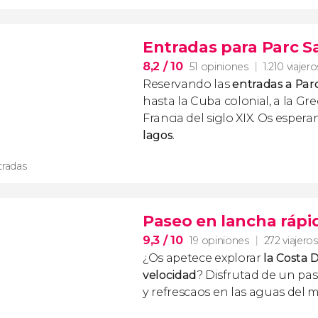
Entradas para Parc 
8,2
/ 10
51 opiniones
1.210 viajero
Reservando las
entradas a Pa
hasta la Cuba colonial, a la Grec
Francia del siglo XIX. Os esper
lagos
.
tradas
Paseo en lancha rápi
9,3
/ 10
19 opiniones
272 viajeros
¿Os apetece explorar
la Costa 
velocidad
? Disfrutad de un pa
y refrescaos en las aguas del 