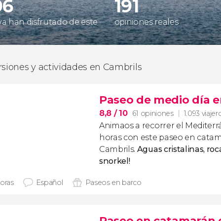
06
191
 ya han disfrutado de este
opiniones reales
rsiones y actividades en Cambrils
Paseo de medio día e
8,8
/ 10
61 opiniones
1.093 viajer
Animaos a recorrer el Mediter
horas con este paseo en catam
Cambrils.
Aguas cristalinas, roc
snorkel!
horas
Español
Paseos en barco
Paseo en catamarán 