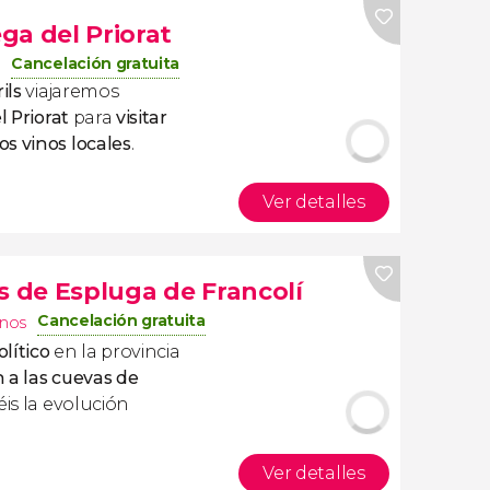
ga del Priorat
Cancelación gratuita
ils
viajaremos
l Priorat
para
visitar
s vinos locales
.
Ver detalles
s de Espluga de Francolí
Cancelación gratuita
inos
olítico
en la provincia
 a las cuevas de
éis la evolución
Ver detalles