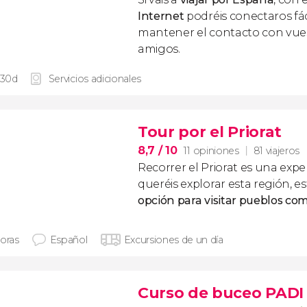
Internet
podréis conectaros fác
mantener el contacto con vuest
amigos.
 30d
Servicios adicionales
Tour por el Priorat
8,7
/ 10
11 opiniones
81 viajeros
Recorrer el Priorat es una exper
queréis explorar esta región, es
opción para visitar pueblos co
horas
Español
Excursiones de un día
Curso de buceo PADI