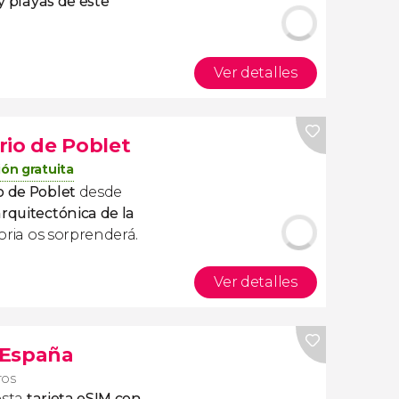
 y playas de este
Ver detalles
rio de Poblet
ón gratuita
o de Poblet
desde
arquitectónica de la
toria os sorprenderá.
Ver detalles
s España
ros
esta
tarjeta eSIM con