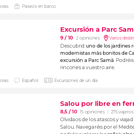
horas
Paseos en barco
Excursión a Parc Samà
9
/ 10
2 opiniones
Varios desti
Descubrid
uno de los jardines 
modernistas más bonitos de C
excursión a Parc Samà
. Podréi
rincones a vuestro aire.
horas
Español
Excursiones de un día
Salou por libre en fer
8,5
/ 10
15 opiniones
275 viajeros
Olvidaos de los atascos y viajad
Salou. Navegaréis por el Medit