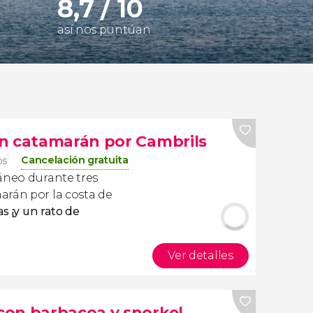
8,7 / 10
así nos puntúan
n catamarán por Cambrils
Cancelación gratuita
os
ráneo durante tres
arán por la costa de
as ¡y un rato de
Ver detalles
con barbacoa y snorkel