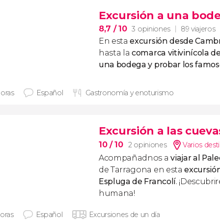
Excursión a una bode
8,7
/ 10
3 opiniones
89 viajeros
En esta
excursión desde Cambr
hasta la
comarca vitivinícola de
una bodega y probar los famoso
horas
Español
Gastronomía y enoturismo
Excursión a las cueva
10
/ 10
2 opiniones
Varios dest
Acompañadnos a
viajar al Pale
de Tarragona en esta
excursión
Espluga de Francolí
. ¡Descubrir
humana!
horas
Español
Excursiones de un día