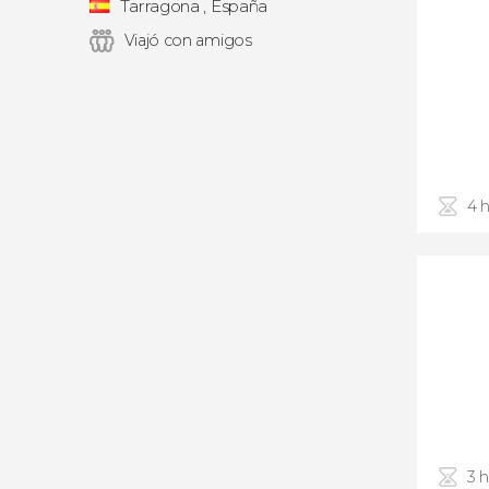
Tarragona , España
Viajó con amigos
4 
3 