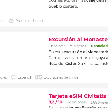
podréis explorar las
callejuelas
pueblo costero
.
ora
Paseos en barco
Excursión al Monaste
Cancelaci
Sin valorar
39 viajeros
En esta
excursión al Monasteri
Cambrils visitaremos una
joya 
Ruta del Císter
. Su dilatada his
horas
Español
Excursiones de un día
Tarjeta eSIM Civitati
8,2
/ 10
115 opiniones
3.886 viaje
Si vais a
viajar por España
, con 