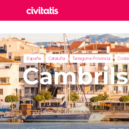
Rom
Italia
Lond
Reino 
España
Cataluña
Tarragona Provincia
Costa
Edim
Cambrils
Reino 
Marr
Marrue
Esta
Turquía