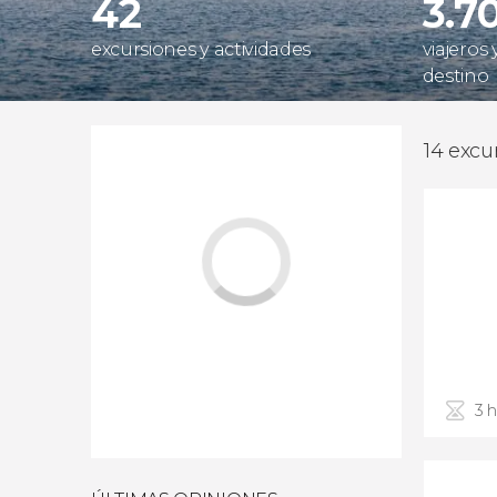
42
3.7
excursiones y actividades
viajeros
destino
14 excu
3 