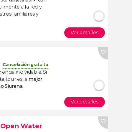
ilmente a la red y
ros familiares y
Ver detalles
Cancelación gratuita
iencia inolvidable. Si
te tour es la
mejor
mo Siurana
.
Ver detalles
 Open Water