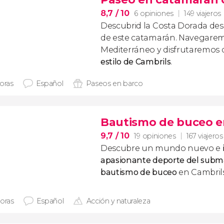
8,7
/ 10
6 opiniones
149 viajeros
Descubrid la Costa Dorada des
de este catamarán. Navegarem
Mediterráneo y disfrutaremos
estilo de Cambrils
.
horas
Español
Paseos en barco
Bautismo de buceo e
9,7
/ 10
19 opiniones
167 viajeros
Descubre un mundo nuevo e
apasionante deporte del subm
bautismo de buceo
en Cambrils
horas
Español
Acción y naturaleza