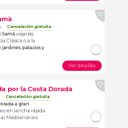
Samà
Cancelación gratuita
s
rc Samà
viajaréis
ia Clásica o a la
an
jardines, palacios y
Ver detalles
da por la Costa Dorada
Cancelación gratuita
Dorada a gran
seo en lancha rápida
mar Mediterráneo.