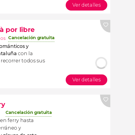
Ver detalles
 por libre
Cancelación gratuita
nos
románticos y
ataluña
con la
s recorrer todos sus
Ver detalles
ry
Cancelación gratuita
 en ferry hasta
erráneo y