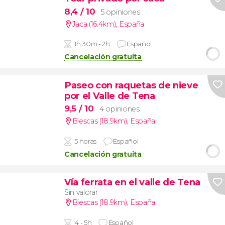
8,4
/ 10
5 opiniones
Jaca (16.4km)
,
España
1h 30m - 2h
Español
Cancelación gratuita
Paseo con raquetas de nieve
por el Valle de Tena
9,5
/ 10
4 opiniones
Biescas (18.9km)
,
España
5 horas
Español
Cancelación gratuita
Vía ferrata en el valle de Tena
Sin valorar
Biescas (18.9km)
,
España
4 - 5h
Español