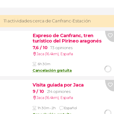
11 actividades cerca de Canfranc-Estación
Expreso de Canfranc, tren
turístico del Pirineo aragonés
7,6
/ 10
73 opiniones
Jaca (16.4km)
,
España
6h 30m
Cancelación gratuita
Visita guiada por Jaca
9
/ 10
214 opiniones
Jaca (16.4km)
,
España
1h 30m - 2h
Español