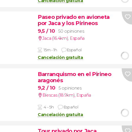
Cancelación gratuita
Paseo privado en avioneta
por Jaca y los Pirineos
9,5
/ 10
50 opiniones
Jaca (16.4km)
,
España
15m - 1h
Español
Cancelación gratuita
Barranquismo en el Pirineo
aragonés
9,2
/ 10
5 opiniones
Biescas (18.9km)
,
España
4 - 5h
Español
Cancelación gratuita
Tour privado por Jaca