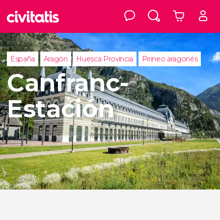
España
Aragón
Huesca Provincia
Pirineo aragonés
Canfranc-
Estación