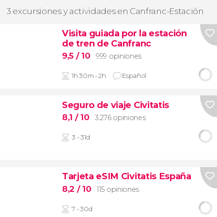
3 excursiones y actividades en Canfranc-Estación
Visita guiada por la estación
de tren de Canfranc
9,5
/ 10
999 opiniones
1h 30m - 2h
Español
Seguro de viaje Civitatis
8,1
/ 10
3.276 opiniones
3 - 31d
Tarjeta eSIM Civitatis España
8,2
/ 10
115 opiniones
7 - 30d