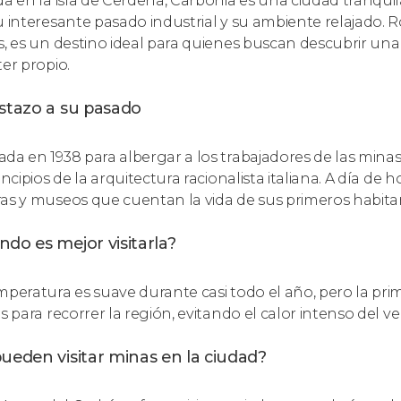
da en la isla de Cerdeña, Carbonia es una ciudad tranqui
u interesante pasado industrial y su ambiente relajado. 
s, es un destino ideal para quienes buscan descubrir un
ter propio.
istazo a su pasado
da en 1938 para albergar a los trabajadores de las mina
incipios de la arquitectura racionalista italiana. A día de 
as y museos que cuentan la vida de sus primeros habita
do es mejor visitarla?
mperatura es suave durante casi todo el año, pero la pr
s para recorrer la región, evitando el calor intenso del ve
ueden visitar minas en la ciudad?