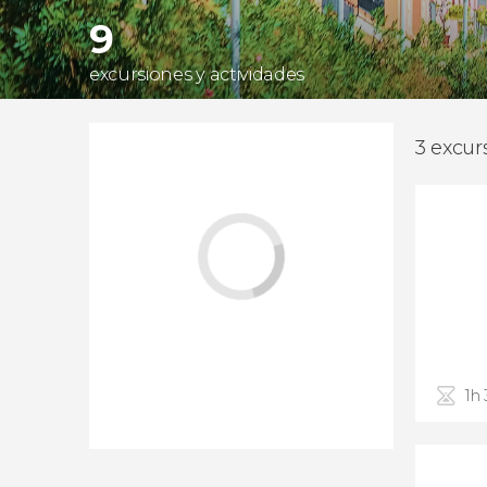
9
excursiones y actividades
3 excur
1h