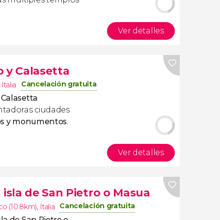
Ver detalles
o y Calasetta
Cancelación gratuita
,
Italia
 Calasetta
ntadoras ciudades
ivos y monumentos
.
Ver detalles
 isla de San Pietro o Masua
Cancelación gratuita
co (10.8km)
,
Italia
sla de San Pietro o