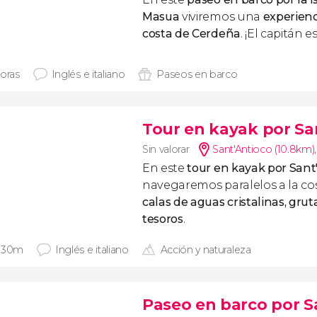
Masua
viviremos una
experienc
costa de Cerdeña
. ¡El capitán e
horas
Inglés e italiano
Paseos en barco
Tour en kayak por Sa
Sin valorar
Sant'Antioco (10.8km)
En este
tour en kayak por Sant
navegaremos paralelos a la co
calas de aguas cristalinas, grut
tesoros
.
 30m
Inglés e italiano
Acción y naturaleza
Paseo en barco por S