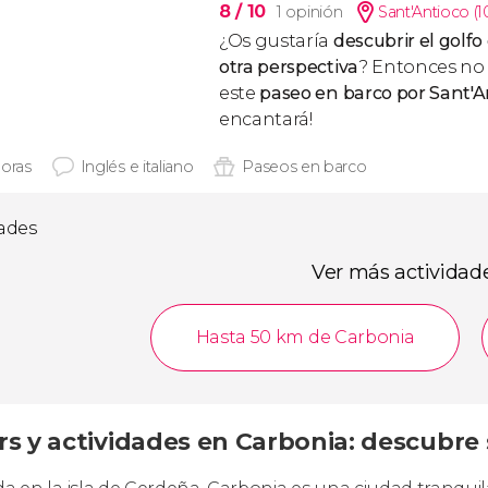
8
/ 10
1 opinión
Sant'Antioco (
¿Os gustaría
descubrir el golf
otra perspectiva
? Entonces no 
este
paseo en barco por Sant'A
encantará!
horas
Inglés e italiano
Paseos en barco
dades
Ver más actividad
Hasta 50 km de Carbonia
rs y actividades en Carbonia: descubre 