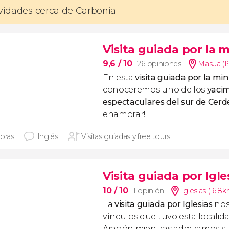
ividades cerca de Carbonia
Visita guiada por la 
9,6
/ 10
26 opiniones
Masua (1
En esta
visita guiada por la mi
conoceremos uno de los
yaci
espectaculares del sur de Cer
enamorar!
horas
Inglés
Visitas guiadas y free tours
Visita guiada por Igle
10
/ 10
1 opinión
Iglesias (16.8
La
visita guiada por Iglesias
nos
vínculos que tuvo esta localid
Aragón mientras admiramos su