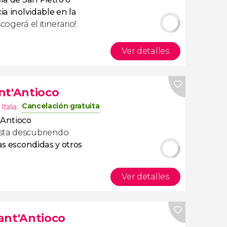
ia inolvidable en la
scogerá el itinerario!
Ver detalles
nt'Antioco
Cancelación gratuita
,
Italia
'Antioco
sta descubriendo
as escondidas y otros
Ver detalles
ant'Antioco