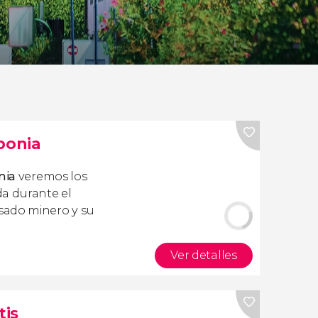
bonia
onia
veremos los
da durante el
sado minero y su
Ver detalles
tis