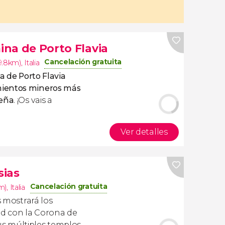
mina de Porto Flavia
Cancelación gratuita
9.8km)
,
Italia
na de Porto Flavia
mientos mineros más
deña
. ¡Os vais a
Ver detalles
sias
Cancelación gratuita
km)
,
Italia
 mostrará los
ad con la Corona de
s múltiples templos