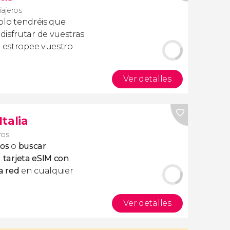
iajeros
olo tendréis que
isfrutar de vuestras
a estropee vuestro
Ver detalles
Italia
ros
tos
o
buscar
a
tarjeta eSIM con
a red
en cualquier
Ver detalles