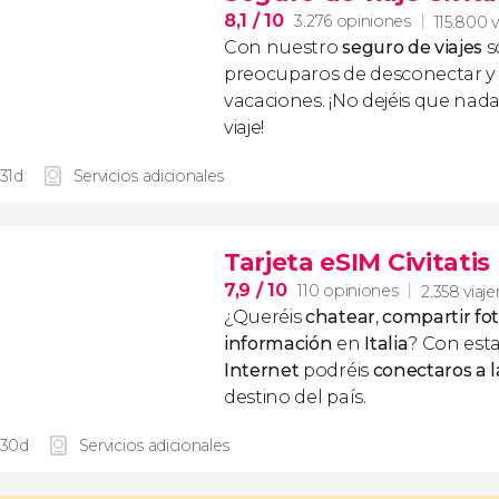
8,1
/ 10
3.276 opiniones
115.800 v
Con nuestro
seguro de viajes
s
preocuparos de desconectar y d
vacaciones. ¡No dejéis que nad
viaje!
 31d
Servicios adicionales
Tarjeta eSIM Civitatis 
7,9
/ 10
110 opiniones
2.358 viaje
¿Queréis
chatear
,
compartir fo
información
en
Italia
? Con est
Internet
podréis
conectaros a l
destino del país.
 30d
Servicios adicionales