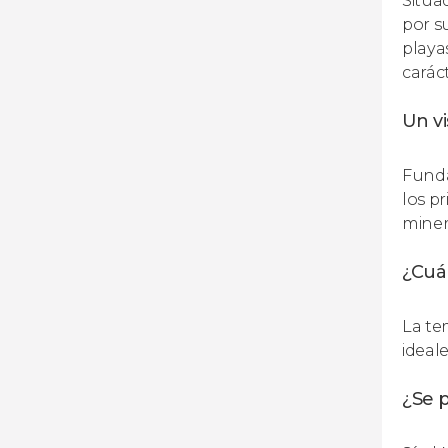
Situa
por s
playa
carác
Un v
Funda
los pr
miner
¿Cuán
La te
ideale
¿Se p