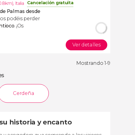
Cancelación gratuita
10.8km)
,
Italia
o de Palmas desde
os podéis perder
ntioco
. ¡Os
Ver detalles
Mostrando 1-9
es
Cerdeña
su historia y encanto