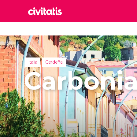
Rom
Italia
Lond
Reino 
Italia
Cerdeña
Edim
Carboni
Reino 
Marr
Marrue
Esta
Turquía