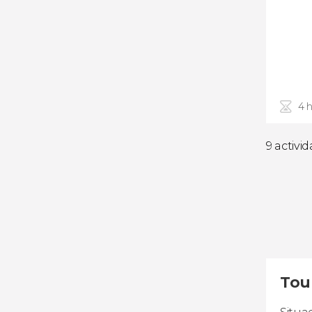
4 
9 activi
Tou