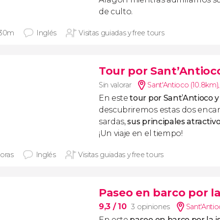
de culto.
 30m
Inglés
Visitas guiadas y free tours
Tour por Sant’Antioc
Sin valorar
Sant'Antioco (10.8km)
En este
tour por Sant’Antioco y
descubriremos estas dos enca
sardas,
sus principales atract
¡Un viaje en el tiempo!
horas
Inglés
Visitas guiadas y free tours
Paseo en barco por la
9,3
/ 10
3 opiniones
Sant'Antio
En este
paseo en barco por la i