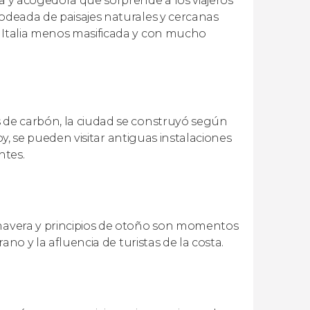
la y acogedora que sorprende a los viajeros
Rodeada de paisajes naturales y cercanas
a Italia menos masificada y con mucho
s de carbón, la ciudad se construyó según
hoy, se pueden visitar antiguas instalaciones
ntes.
imavera y principios de otoño son momentos
rano y la afluencia de turistas de la costa.