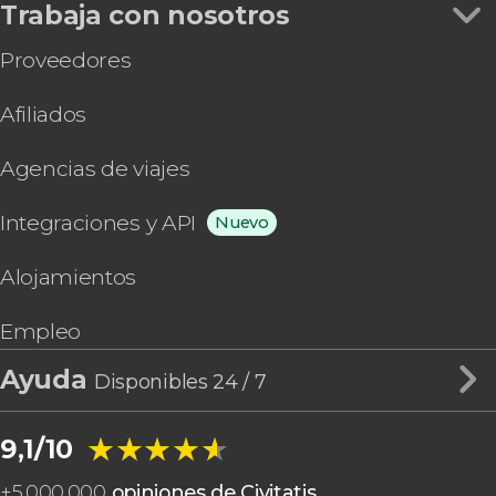
Trabaja con nosotros
Proveedores
Afiliados
Agencias de viajes
Integraciones y API
Nuevo
Alojamientos
Empleo
Ayuda
Disponibles 24 / 7
★★★★★
★★★★★
9,1/10
+
5.000.000
opiniones de Civitatis