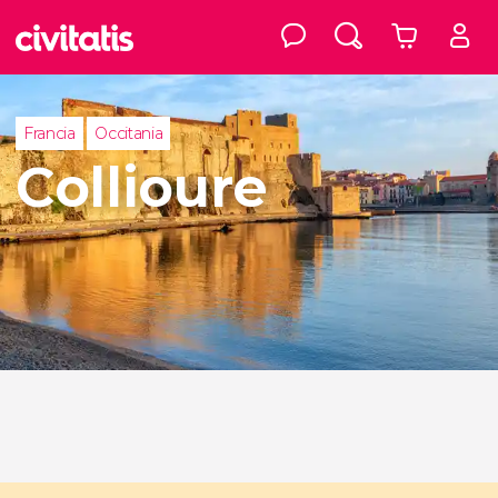
Francia
Occitania
Collioure