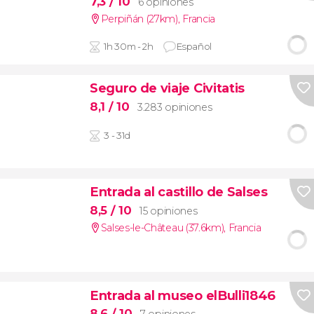
7,3
/ 10
6 opiniones
Perpiñán (27km)
,
Francia
1h 30m - 2h
Español
Seguro de viaje Civitatis
8,1
/ 10
3.283 opiniones
3 - 31d
Entrada al castillo de Salses
8,5
/ 10
15 opiniones
Salses-le-Château (37.6km)
,
Francia
Entrada al museo elBulli1846
8,6
/ 10