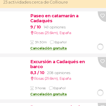
23 actividades cerca de Collioure
Paseo en catamarán a
Cadaqués
9
/ 10
149 opiniones
Rosas (29.6km)
,
España
3h 30m
Español
Cancelación gratuita
Excursión a Cadaqués en
barco
8,3
/ 10
208 opiniones
Rosas (29.6km)
,
España
3 horas
Español
Cancelación gratuita