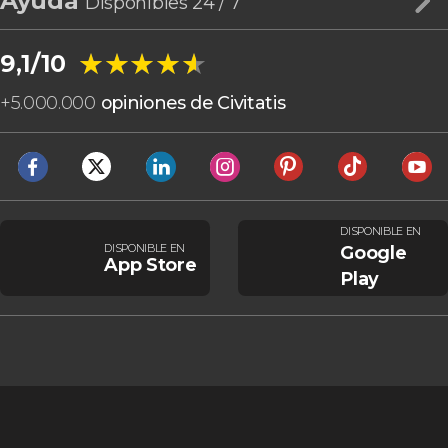
Ayuda
Disponibles 24 / 7
★★★★★
★★★★★
9,1/10
+
5.000.000
opiniones de Civitatis
DISPONIBLE EN
DISPONIBLE EN
Google
App Store
Play