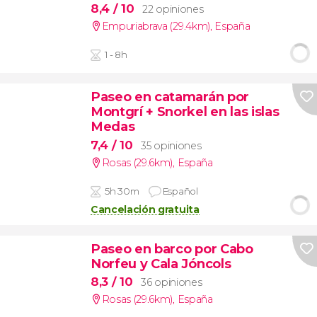
8,4
/ 10
22 opiniones
Empuriabrava (29.4km)
,
España
1 - 8h
Paseo en catamarán por
Montgrí + Snorkel en las islas
Medas
7,4
/ 10
35 opiniones
Rosas (29.6km)
,
España
5h 30m
Español
Cancelación gratuita
Paseo en barco por Cabo
Norfeu y Cala Jóncols
8,3
/ 10
36 opiniones
Rosas (29.6km)
,
España