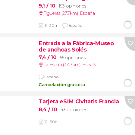
9,1
/ 10
193 opiniones
Figueras (27.7km)
,
España
1h 30m
Español
Entrada a la Fábrica-Museo
de anchoas Solés
7,4
/ 10
55 opiniones
La Escala (44.3km)
,
España
Español
Cancelación gratuita
Tarjeta eSIM Civitatis Francia
8,4
/ 10
43 opiniones
7 - 30d