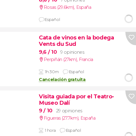
7 opiniones
Rosas (29.6km)
,
España
Español
Cata de vinos en la bodega
Vents du Sud
9,6
/ 10
9 opiniones
Perpiñán (27km)
,
Francia
1h 30m
Español
Cancelación gratuita
Visita guiada por el Teatro-
Museo Dalí
9
/ 10
29 opiniones
Figueras (27.7km)
,
España
1 hora
Español