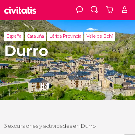
España
Cataluña
Lérida Provincia
Valle de Bohí
Durro
3 excursiones y actividades en Durro