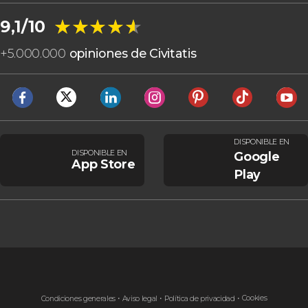
★★★★★
★★★★★
9,1/10
+
5.000.000
opiniones de Civitatis
DISPONIBLE EN
DISPONIBLE EN
Google
App Store
Play
Cookies
Condiciones generales
Aviso legal
Política de privacidad