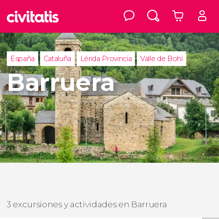
España
Cataluña
Lérida Provincia
Valle de Bohí
Barruera
3 excursiones y actividades en Barruera