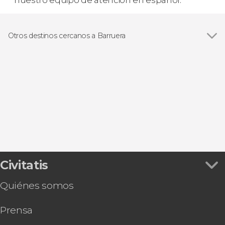
nuestro equipo de atención en español.
Otros destinos cercanos a Barruera
Ver todas
Tahull
Durro
Erill la Vall
Bohí
Llavorsí
Civitatis
Quiénes somos
Prensa