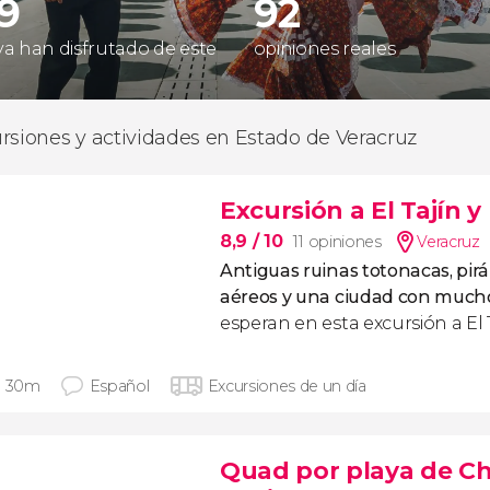
29
92
 ya han disfrutado de este
opiniones reales
rsiones y actividades en Estado de Veracruz
Excursión a El Tajín 
8,9
/ 10
11 opiniones
Veracruz
Antiguas ruinas totonacas, pirá
aéreos y una ciudad con much
esperan en esta excursión a El 
h 30m
Español
Excursiones de un día
Quad por playa de Ch