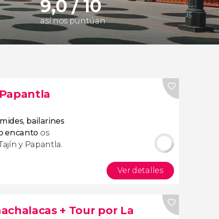
9,0 / 10
así nos puntúan
y Papantla
mides, bailarines
o encanto
os
Tajín y Papantla.
Ver detalles
achalacas + Tour por La