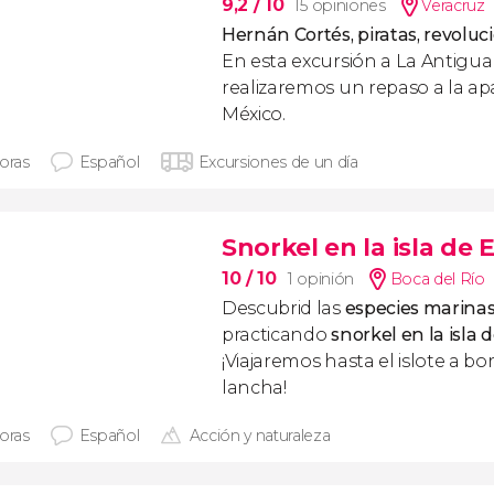
9,2
/ 10
15 opiniones
Veracruz
Hernán Cortés, piratas, revolu
En esta excursión a La Antigua
realizaremos un repaso a la ap
México.
horas
Español
Excursiones de un día
Snorkel en la isla de
10
/ 10
1 opinión
Boca del Río
Descubrid las
especies marinas
practicando
snorkel en la isla
¡Viajaremos hasta el islote a b
lancha!
horas
Español
Acción y naturaleza