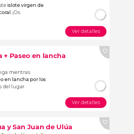
este
islote virgen de
coral
. ¡Os
Ver detalles
 + Paseo en lancha
nga mientras
o en lancha por los
s del lugar.
Ver detalles
ua y San Juan de Ulúa