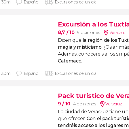
h 30m
Español
Excursiones de un día
Excursión a los Tuxt
8,7
/ 10
9 opiniones
Veracruz
Dicen que
la región de los Tux
magia y misticismo
. ¿Os animái
Además, conoceréis a los simp
Catemaco
.
h 30m
Español
Excursiones de un día
Pack turístico de Ver
9
/ 10
4 opiniones
Veracruz
La ciudad de Veracruz tiene un 
que ofrecer.
Con el pack turíst
tendréis acceso a los lugares