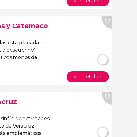
Ver detalles
las y Catemaco
tlas está plagada de
s a descubrirlo?
áticos
monos de
Ver detalles
acruz
sinfín de actividades
ico de Veracruz
 más emblemáticos
.