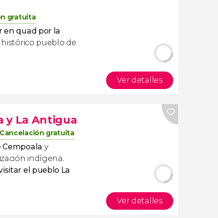
n gratuita
r en quad por la
el histórico pueblo de
Ver detalles
 y La Antigua
Cancelación gratuita
e Cempoala
y
lización indígena.
visitar el pueblo
La
Ver detalles