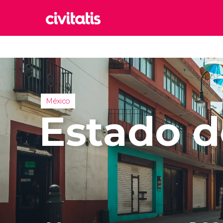
Rom
Italia
Lond
Reino 
México
Edim
Estado d
Reino 
Marr
Marrue
Esta
Turquía