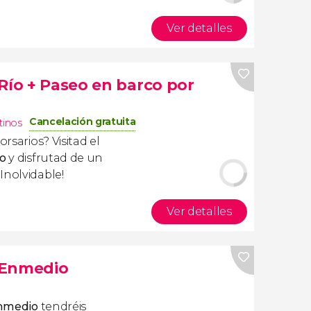
Ver detalles
Río + Paseo en barco por
Cancelación gratuita
tinos
orsarios? Visitad
el
ío
y disfrutad de un
 ¡Inolvidable!
Ver detalles
e Enmedio
Enmedio
tendréis