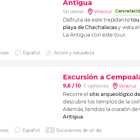
Antigua
Cancelació
Sin valorar
Veracruz
Disfruta de este trepidante
tou
playa de Chachalacas
y visita 
La Antigua con este tour.
horas
Español
Acción y naturaleza
Excursión a Cempoala
9,8
/ 10
9 opiniones
Veracruz
Recorre el
sitio
arqueológico d
descubre los templos de la civi
Además, tendrás la ocasión de
Antigua
.
horas
Español
Excursiones de un día