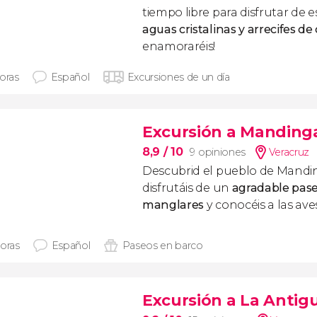
tiempo libre para disfrutar de 
aguas cristalinas y arrecifes de 
enamoraréis!
horas
Español
Excursiones de un día
Excursión a Mandinga
8,9
/ 10
9 opiniones
Veracruz
Descubrid el pueblo de Mandi
disfrutáis de un
agradable pase
manglares
y conocéis a las ave
horas
Español
Paseos en barco
Excursión a La Antig