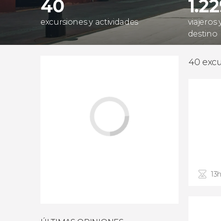
40
1.2
excursiones y actividades
viajeros
destino
40 excu
13