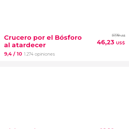
57,78
Crucero por el Bósforo
US$
46,23
US$
al atardecer
9,4
/ 10
1.274 opiniones