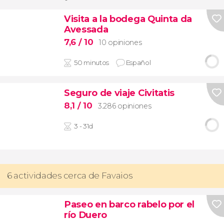
Visita a la bodega Quinta da
Avessada
7,6
/ 10
10 opiniones
50 minutos
Español
Seguro de viaje Civitatis
8,1
/ 10
3.286 opiniones
3 - 31d
6 actividades cerca de Favaios
Paseo en barco rabelo por el
río Duero