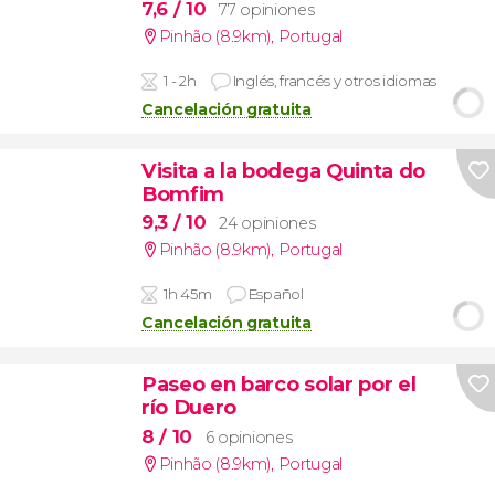
7,6
/ 10
77 opiniones
Pinhão (8.9km)
,
Portugal
1 - 2h
Inglés, francés y otros idiomas
Cancelación gratuita
Visita a la bodega Quinta do
Bomfim
9,3
/ 10
24 opiniones
Pinhão (8.9km)
,
Portugal
1h 45m
Español
Cancelación gratuita
Paseo en barco solar por el
río Duero
8
/ 10
6 opiniones
Pinhão (8.9km)
,
Portugal