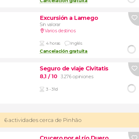
Cancelación gratuita
Excursión a Lamego
Sin valorar
Varios destinos
4 horas
Inglés
Cancelación gratuita
Seguro de viaje Civitatis
8,1
/ 10
3.276 opiniones
3 - 31d
6 actividades cerca de Pinhão
Crucero por el río Duero