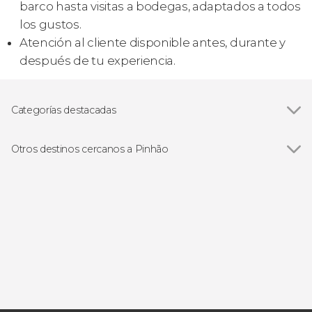
barco hasta visitas a bodegas, adaptados a todos
los gustos.
Atención al cliente disponible antes, durante y
después de tu experiencia.
Categorías destacadas
Gastronomía y enoturismo
Otros destinos cercanos a Pinhão
Ver todas
Peso da Régua
Favaios
Tabuaço
Folgosa
Lamego