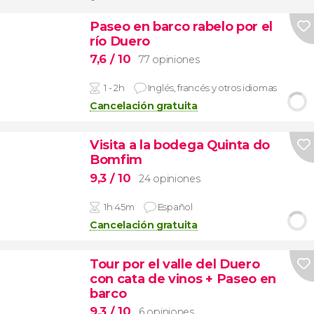
Paseo en barco rabelo por el
río Duero
7,6
/ 10
77 opiniones
1 - 2h
Inglés, francés y otros idiomas
Cancelación gratuita
Visita a la bodega Quinta do
Bomfim
9,3
/ 10
24 opiniones
1h 45m
Español
Cancelación gratuita
Tour por el valle del Duero
con cata de vinos + Paseo en
barco
9,3
/ 10
6 opiniones