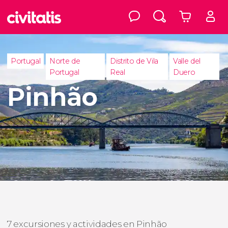
Portugal
Norte de
Distrito de Vila
Valle del
Portugal
Real
Duero
Pinhão
7 excursiones y actividades en Pinhão