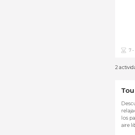
7 -
2 activi
Tou
Descu
relaj
los p
aire li