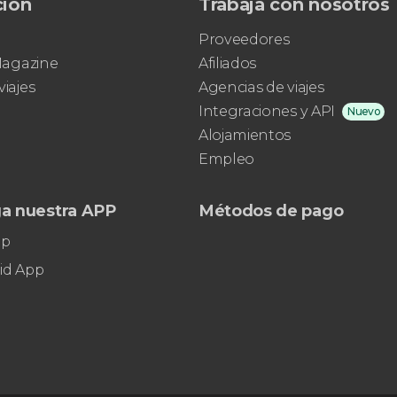
ción
Trabaja con nosotros
Proveedores
 Magazine
Afiliados
viajes
Agencias de viajes
Integraciones y API
Nuevo
Alojamientos
Empleo
a nuestra APP
Métodos de pago
pp
id App