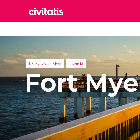
Rom
Italia
Lond
Reino 
Estados Unidos
Florida
Edim
Fort Mye
Reino 
Marr
Marrue
Esta
Turquía