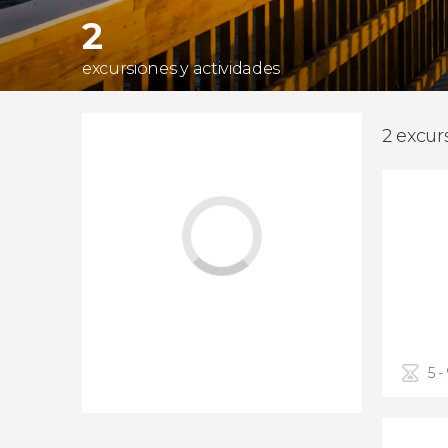
2
excursiones y actividades
2 excur
5 -