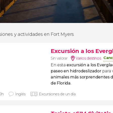
siones y actividades en Fort Myers
Excursión a los Everg
Canc
Sin valorar
Varios destinos
En esta
excursión a
los Evergl
paseo en hidrodeslizador
para 
animales más sorprendentes d
de Florida
.
 9h
Inglés
Excursiones de un día