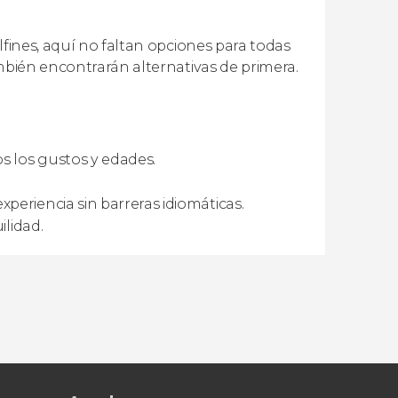
lfines, aquí no faltan opciones para todas
ambién encontrarán alternativas de primera.
os los gustos y edades.
periencia sin barreras idiomáticas.
ilidad.