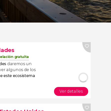
lades
elación gratuita
ades
daremos un
ver algunos de los
e este ecosistema
Ver detalles