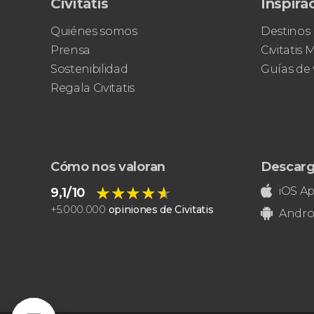
Civitatis
Inspira
Quiénes somos
Destinos
Prensa
Civitatis
Sostenibilidad
Guías de 
Regala Civitatis
Cómo nos valoran
Descarg
★★★★★
★★★★★
iOS A
9,1/10
+
5.000.000
opiniones de Civitatis
Andro