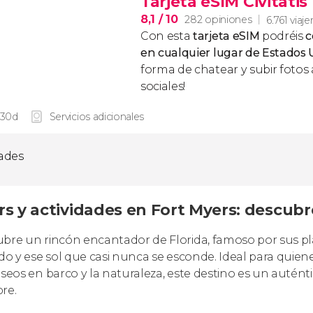
Tarjeta eSIM Civitati
8,1
/ 10
282 opiniones
6.761 viaje
Con esta
tarjeta eSIM
podréis
c
en cualquier lugar de Estados
forma de chatear y subir fotos 
sociales!
 30d
Servicios adicionales
dades
rs y actividades en Fort Myers: descubr
bre un rincón encantador de Florida, famoso por sus pl
ado y ese sol que casi nunca se esconde. Ideal para quien
aseos en barco y la naturaleza, este destino es un auténti
bre.