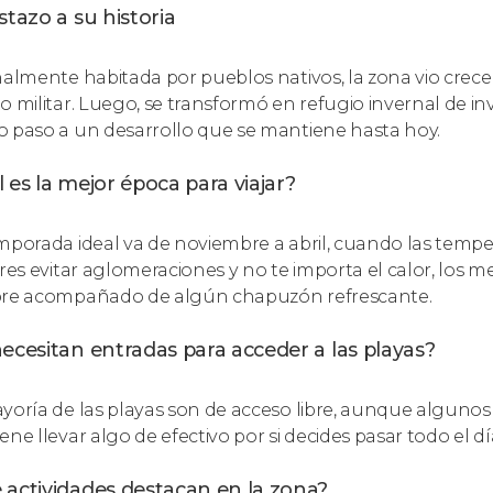
stazo a su historia
nalmente habitada por pueblos nativos, la zona vio crecer
o militar. Luego, se transformó en refugio invernal de i
 paso a un desarrollo que se mantiene hasta hoy.
 es la mejor época para viajar?
mporada ideal va de noviembre a abril, cuando las temper
eres evitar aglomeraciones y no te importa el calor, los
re acompañado de algún chapuzón refrescante.
ecesitan entradas para acceder a las playas?
yoría de las playas son de acceso libre, aunque algunos
ene llevar algo de efectivo por si decides pasar todo el d
 actividades destacan en la zona?