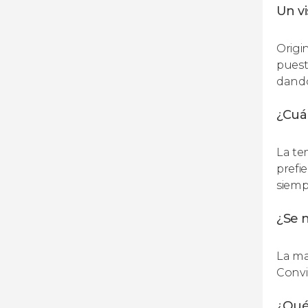
Un vi
Origi
puest
dando
¿Cuál
La te
prefi
siemp
¿Se n
La ma
Convi
¿Qué