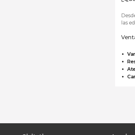
Desde
las e
Venta
Var
Res
At
Can