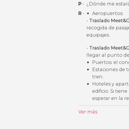
P
-
¿Dónde me estará
R
-
Aeropuertos:
-
Traslado Meet&G
recogida de pasaj
equipajes.
-
Traslado Meet&G
llegar al punto de
Puertos: el con
Estaciones de t
tren.
Hoteles y apart
edificio. Si tie
esperar en la r
Ver más