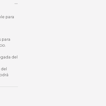
ble para
s para
io.
legada del
 del
podrá