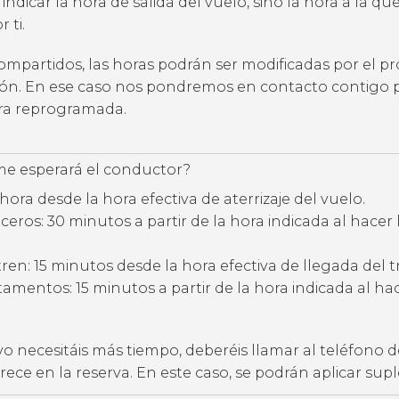
 indicar la hora de salida del vuelo, sino la hora a la qu
 ti.
compartidos, las horas podrán ser modificadas por el p
ción. En ese caso nos pondremos en contacto contigo 
ora reprogramada.
e esperará el conductor?
hora desde la hora efectiva de aterrizaje del vuelo.
eros: 30 minutos a partir de la hora indicada al hacer 
ren: 15 minutos desde la hora efectiva de llegada del t
amentos: 15 minutos a partir de la hora indicada al hac
vo necesitáis más tiempo, deberéis llamar al teléfono d
ece en la reserva. En este caso, se podrán aplicar su