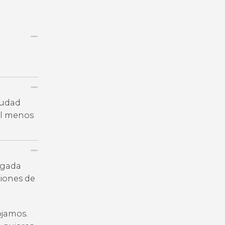
iudad
al menos
legada
iones de
ojamos.