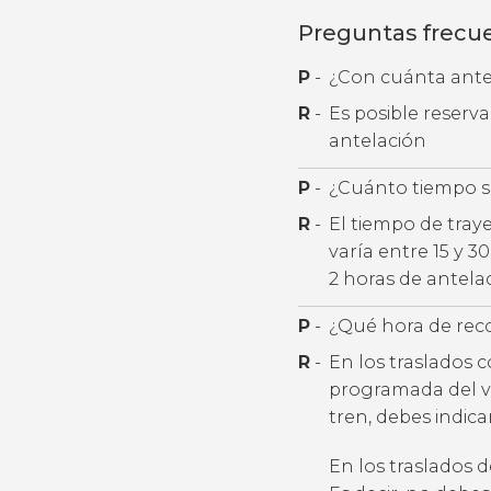
Preguntas frecu
P
-
¿Con cuánta antel
R
-
Es posible reserv
antelación
P
-
¿Cuánto tiempo se
R
-
El tiempo de tray
varía entre 15 y 
2 horas de antela
P
-
¿Qué hora de rec
R
-
En los traslados 
programada del v
tren, debes indic
En los traslados 