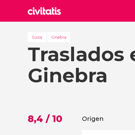
Rom
Italia
Suiza
Ginebra
Traslados 
Lond
Reino 
Edim
Ginebra
Reino 
Marr
Marrue
Esta
Turquía
8,4 / 10
Origen