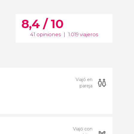
8,4 / 10
41 opiniones
|
1.019 viajeros
Viajó en
pareja
Viajó con