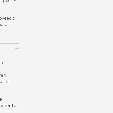
e quieres
roveedor
para
la
ren.
er la
e
plementos.