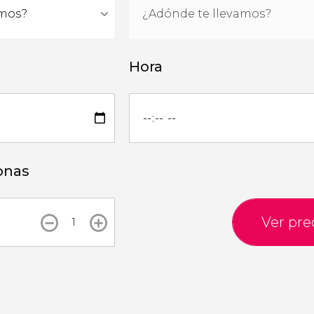
Hora
onas
Ver pre