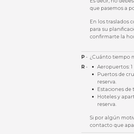
Es decir, no debes
que pasemos a por
En los traslados 
para su planifica
confirmarte la h
P
-
¿Cuánto tiempo m
R
-
Aeropuertos: 1 
Puertos de cruc
reserva.
Estaciones de t
Hoteles y apart
reserva.
Si por algún moti
contacto que apar