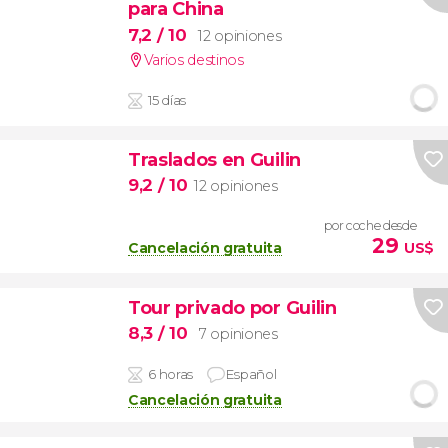
para China
7,2
/ 10
12 opiniones
Varios destinos
15 días
Traslados en Guilin
9,2
/ 10
12 opiniones
por coche desde
29
Cancelación gratuita
US$
Tour privado por Guilin
8,3
/ 10
7 opiniones
6 horas
Español
Cancelación gratuita