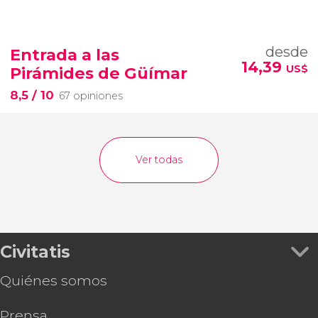
desde
Entrada a las
14,39
US$
Pirámides de Güímar
8,5
/ 10
67 opiniones
Ver todas
Civitatis
Quiénes somos
Prensa