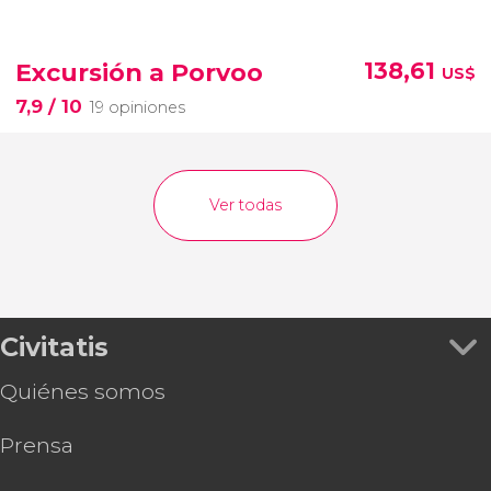
Excursión a Porvoo
138,61
US$
7,9
/ 10
19 opiniones
Ver todas
Civitatis
Quiénes somos
Prensa