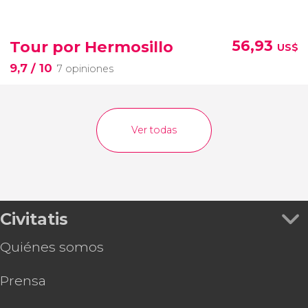
Tour por Hermosillo
56,93
US$
9,7
/ 10
7 opiniones
Ver todas
Civitatis
Quiénes somos
Prensa