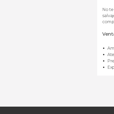
No te
salva
compl
Venta
Amp
Ate
Pre
Exp