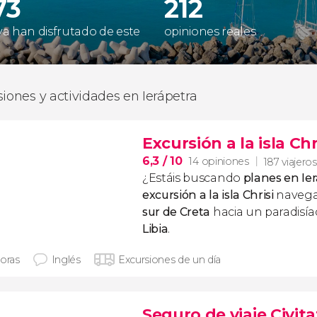
73
212
 ya han disfrutado de este
opiniones reales
siones y actividades en Ierápetra
Excursión a la isla Chr
6,3
/ 10
14 opiniones
187 viajeros
¿Estáis buscando
planes en Ie
excursión a la isla Chrisi
navega
sur de Creta
hacia un paradisí
Libia
.
horas
Inglés
Excursiones de un día
Seguro de viaje Civita