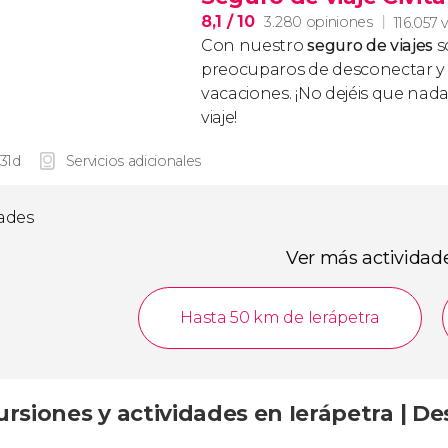
8,1
/ 10
3.280 opiniones
116.057 
Con nuestro
seguro de viajes
s
preocuparos de desconectar y d
vacaciones. ¡No dejéis que nad
viaje!
 31d
Servicios adicionales
dades
Ver más actividad
Hasta 50 km de Ierápetra
ursiones y actividades en Ierápetra | D