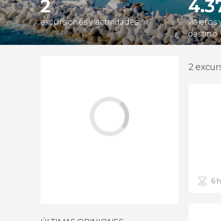
2
4.3
excursiones y actividades
viajeros
destino
2 excur
6 