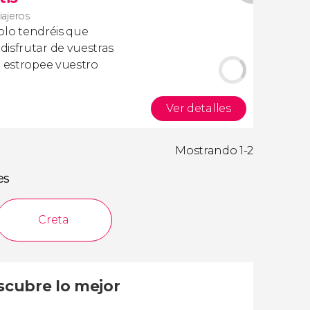
viajeros
olo tendréis que
isfrutar de vuestras
a estropee vuestro
Ver detalles
Mostrando 1-2
es
Creta
escubre lo mejor