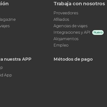
ción
Trabaja con nosotros
Proveedores
 Magazine
Afiliados
viajes
Agencias de viajes
Integraciones y API
Nuevo
Alojamientos
Empleo
a nuestra APP
Métodos de pago
pp
id App