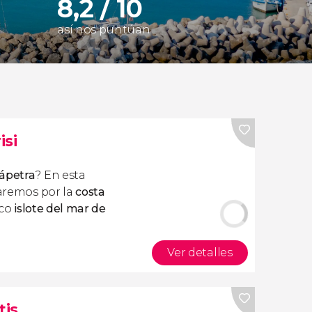
8,2 / 10
así nos puntúan
isi
rápetra
? En esta
remos por la
costa
aco
islote del mar de
Ver detalles
tis