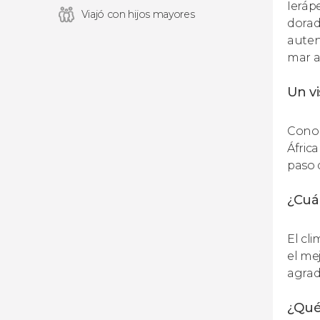
Ieráp
Viajó con hijos mayores
dorad
auten
mar a
Un vi
Conoc
África
paso 
¿Cuál
El cl
el mej
agrad
¿Qué