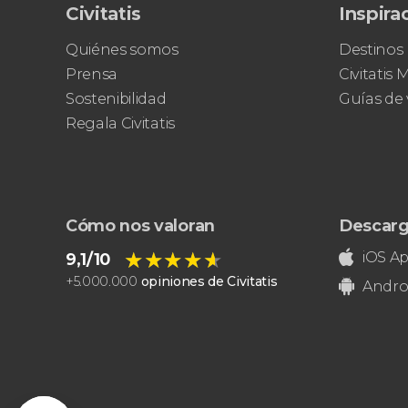
Civitatis
Inspira
Quiénes somos
Destinos
Prensa
Civitatis
Sostenibilidad
Guías de 
Regala Civitatis
Cómo nos valoran
Descarg
★★★★★
★★★★★
iOS A
9,1/10
+
5.000.000
opiniones de Civitatis
Andro