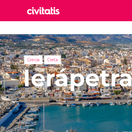
Rom
Italia
Lond
Reino 
Grecia
Creta
Edim
Ierápetr
Reino 
Marr
Marrue
Esta
Turquía