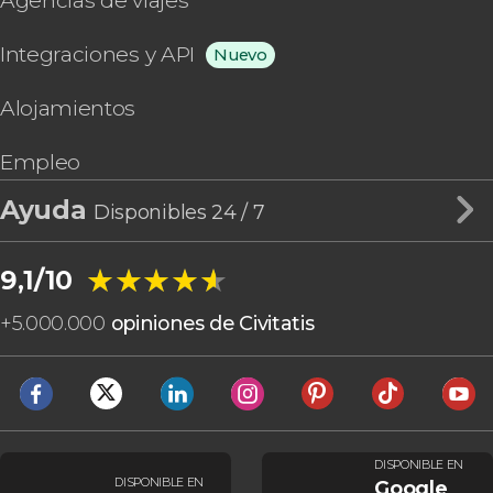
Agencias de viajes
Integraciones y API
Nuevo
Alojamientos
Empleo
Ayuda
Disponibles 24 / 7
★★★★★
★★★★★
9,1/10
+
5.000.000
opiniones de Civitatis
DISPONIBLE EN
DISPONIBLE EN
Google