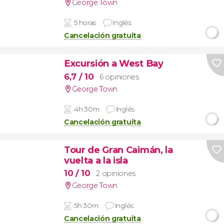
George Town
5 horas
Inglés
Cancelación gratuita
Excursión a West Bay
6,7
/ 10
6 opiniones
George Town
4h 30m
Inglés
Cancelación gratuita
Tour de Gran Caimán, la
vuelta a la isla
10
/ 10
2 opiniones
George Town
5h 30m
Inglés
Cancelación gratuita