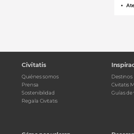
Ate
Civitatis
Inspira
Quiénes somos
Destinos
Prensa
Civitatis
Sostenibilidad
Guías de 
Regala Civitatis