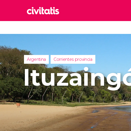
Rom
Italia
Lond
Reino 
Argentina
Corrientes provincia
Edim
Ituzaing
Reino 
Marr
Marrue
Esta
Turquía