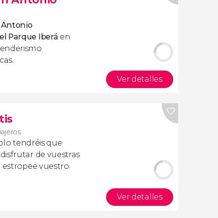
n Antonio
l Parque Iberá
en
senderismo
cas.
Ver detalles
tis
viajeros
olo tendréis que
isfrutar de vuestras
a estropee vuestro
Ver detalles