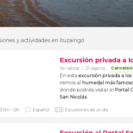
siones y actividades en Ituzaingó
Excursión privada a l
Cancelaci
Sin valorar
21 viajeros
En esta
excursión privada a los
iremos al
humedal más famoso
donde podréis visitar el
Portal
San Nicolás
.
 30m - 12h
Español
Excursiones de un día
Excursión al Portal S