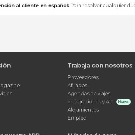
nción al cliente en español:
Para resolver cualquier dud
ción
Trabaja con nosotros
Proveedores
 Magazine
Afiliados
viajes
Agencias de viajes
Integraciones y API
Nuevo
Alojamientos
Empleo