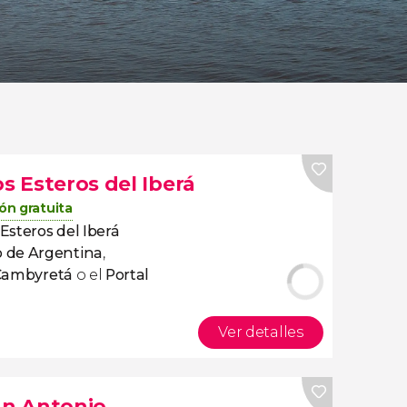
os Esteros del Iberá
ón gratuita
 Esteros del Iberá
 de Argentina
,
 Cambyretá
o el
Portal
Ver detalles
an Antonio