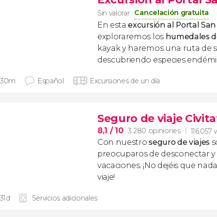
Cancelación gratuita
Sin valorar
En esta
excursión al Portal Sa
exploraremos los
humedales de
kayak y haremos una ruta de 
descubriendo especies endémi
 30m
Español
Excursiones de un día
Seguro de viaje Civita
8,1
/ 10
3.280 opiniones
116.057 
Con nuestro
seguro de viajes
s
preocuparos de desconectar y d
vacaciones. ¡No dejéis que nad
viaje!
 31d
Servicios adicionales