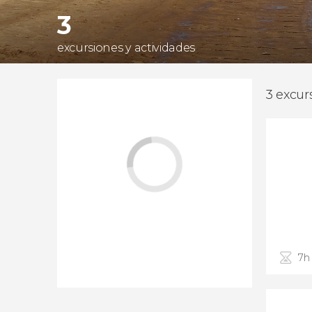
3
excursiones y actividades
3 excur
7h