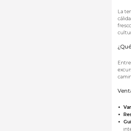
La te
cálid
fresc
cultur
¿Qué
Entre
excurs
camin
Venta
Var
Res
Guí
int