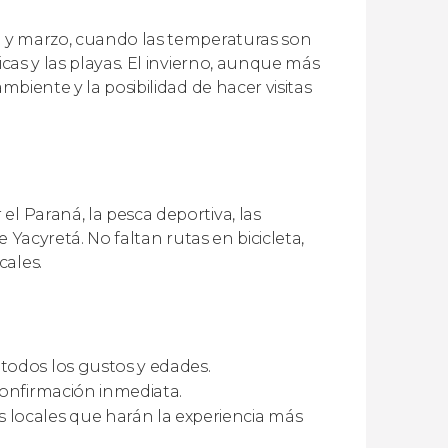
re y marzo, cuando las temperaturas son
icas y las playas. El invierno, aunque más
mbiente y la posibilidad de hacer visitas
l Paraná, la pesca deportiva, las
e Yacyretá. No faltan rutas en bicicleta,
cales.
todos los gustos y edades.
onfirmación inmediata.
locales que harán la experiencia más