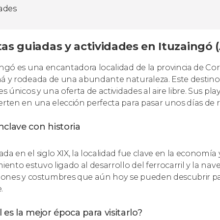
dades
tas guiadas y actividades en Ituzaingó 
ingó es una encantadora localidad de la provincia de Cor
á y rodeada de una abundante naturaleza. Este destino e
jes únicos y una oferta de actividades al aire libre. Sus p
erten en una elección perfecta para pasar unos días de r
clave con historia
da en el siglo XIX, la localidad fue clave en la economía
miento estuvo ligado al desarrollo del ferrocarril y la n
ciones y costumbres que aún hoy se pueden descubrir p
.
 es la mejor época para visitarlo?