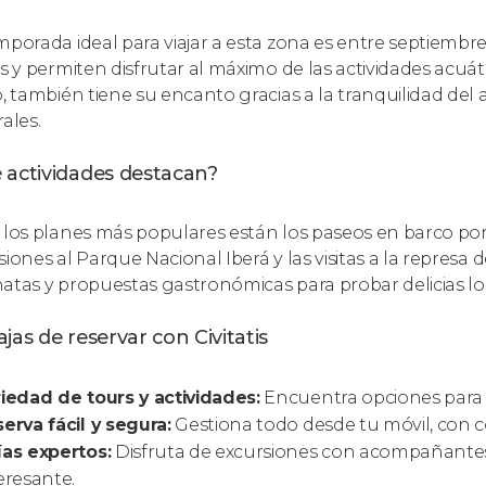
mporada ideal para viajar a esta zona es entre septiemb
as y permiten disfrutar al máximo de las actividades acuát
o, también tiene su encanto gracias a la tranquilidad del a
ales.
 actividades destacan?
 los planes más populares están los paseos en barco por e
iones al Parque Nacional Iberá y las visitas a la represa d
atas y propuestas gastronómicas para probar delicias lo
jas de reservar con Civitatis
iedad de tours y actividades:
Encuentra opciones para 
erva fácil y segura:
Gestiona todo desde tu móvil, con c
as expertos:
Disfruta de excursiones con acompañantes 
eresante.