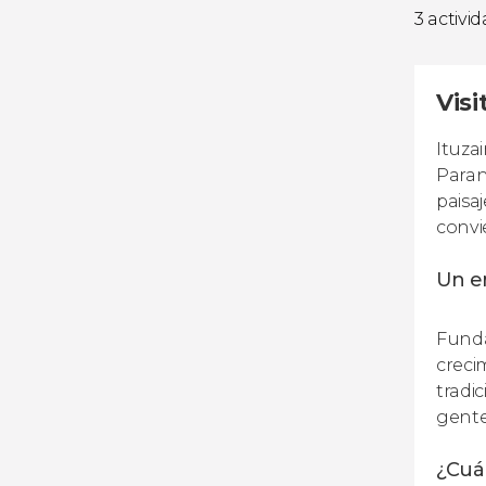
3 activi
Visi
Ituza
Paran
paisa
convi
Un en
Funda
creci
tradi
gente
¿Cuál