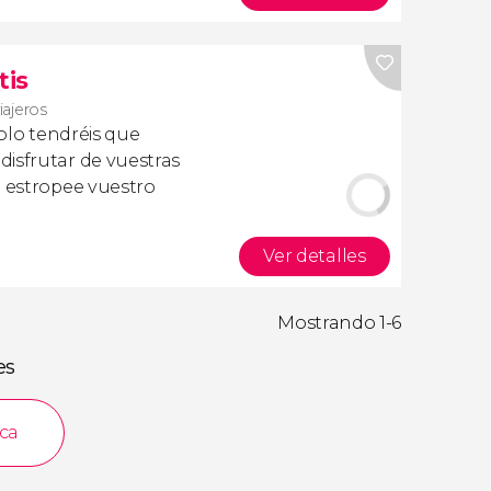
tis
iajeros
olo tendréis que
isfrutar de vuestras
a estropee vuestro
Ver detalles
Mostrando 1-6
es
aca