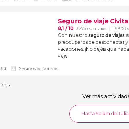
Seguro de viaje Civita
8,1
/ 10
3.276 opiniones
115.800 v
Con nuestro
seguro de viajes
s
preocuparos de desconectar y d
vacaciones. ¡No dejéis que nad
viaje!
 31d
Servicios adicionales
dades
Ver más actividad
Hasta 50 km de Juli