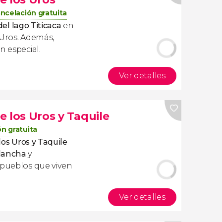
ncelación gratuita
del lago Titicaca
en
s Uros. Además,
n especial.
Ver detalles
de los Uros y Taquile
n gratuita
 los Uros y Taquile
lancha
y
 pueblos que viven
Ver detalles