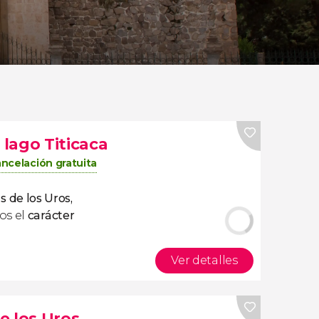
 lago Titicaca
ncelación gratuita
as de los Uros,
os el
carácter
Ver detalles
de los Uros