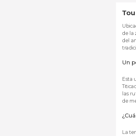
Tour
Ubica
de la
del a
tradi
Un po
Esta 
Titic
las r
de me
¿Cuál
La te