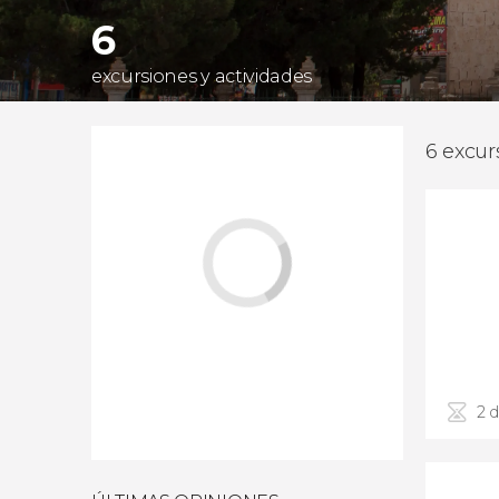
6
excursiones y actividades
6 excur
2 d