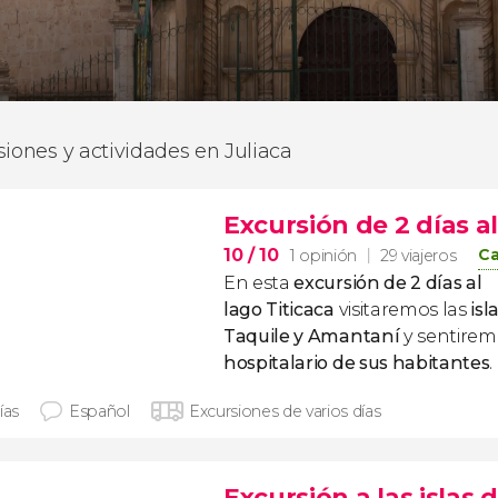
siones y actividades en Juliaca
Excursión de 2 días al
10
/ 10
Ca
1 opinión
29 viajeros
En esta
excursión de 2 días al
lago Titicaca
visitaremos las
isl
Taquile y Amantaní
y sentirem
hospitalario de sus habitantes
.
ías
Español
Excursiones de varios días
Excursión a las islas 