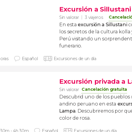
Excursión a Sillustani
Cancelació
Sin valorar
3 viajeros
En esta
excursión a Sillustani
c
los secretos de la cultura kolla
Perú visitando un sorprenden
funerario.
horas
Español
Excursiones de un día
Excursión privada a
Cancelación gratuita
Sin valorar
Descubrid uno de los pueblos 
andino peruano en esta
excurs
Lampa
. Descubriremos por qué
color de rosa.
 30m - 4h 30m
Español
Excursiones de un día