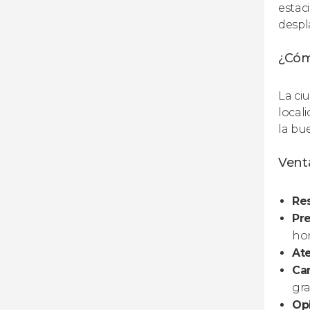
estaci
despla
¿Cóm
La ci
local
la bu
Venta
Res
Pre
hor
At
Can
gra
Opi