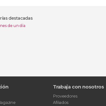
rías destacadas
nes de un día
ción
Trabaja con nosotros
Proveedores
 Magazine
Afiliados