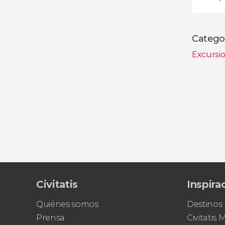
Catego
Excursio
Civitatis
Inspira
Quiénes somos
Destinos
Prensa
Civitatis