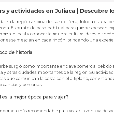
s y actividades en Juliaca | Descubre l
da en la región andina del sur de Perú, Juliaca es una d
 zona. Es punto de paso habitual para quienes desean explo
mbiente local y conocer la riqueza cultural de este rinc
ciones se mezclan en cada rincón, brindando una experien
co de historia
urbe surgió como importante enclave comercial debido a 
aca y otras ciudades importantes de la región. Su actividad
utas que comunican la costa con el altiplano, convirtién
rcancías y personas.
 es la mejor época para viajar?
mporada más recomendable para visitar la zona va desde 