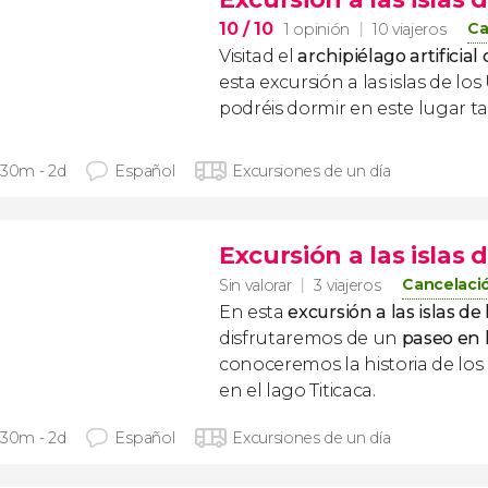
10
/ 10
Ca
1 opinión
10 viajeros
Visitad el
archipiélago artificial 
esta excursión a las islas de lo
podréis dormir en este lugar ta
 30m - 2d
Español
Excursiones de un día
Excursión a las islas 
Cancelació
Sin valorar
3 viajeros
En esta
excursión a las islas de
disfrutaremos de un
paseo en 
conoceremos la historia de los
en el lago Titicaca.
 30m - 2d
Español
Excursiones de un día