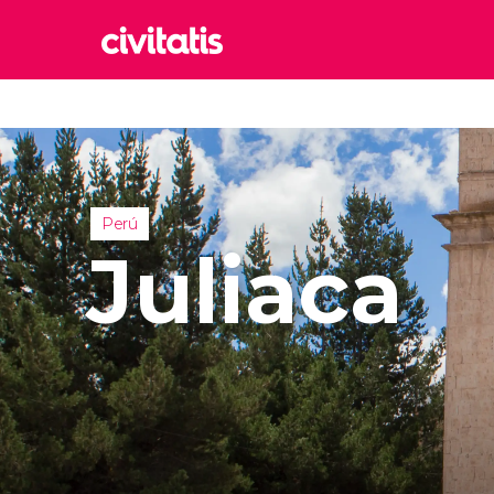
Rom
Italia
Lond
Reino 
Perú
Edim
Juliaca
Reino 
Marr
Marrue
Esta
Turquía