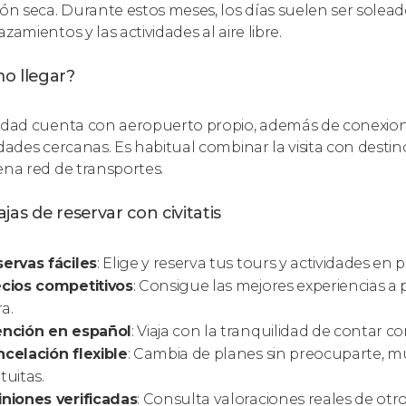
ón seca. Durante estos meses, los días suelen ser soleados 
zamientos y las actividades al aire libre.
o llegar?
udad cuenta con aeropuerto propio, además de conexione
idades cercanas. Es habitual combinar la visita con de
ena red de transportes.
jas de reservar con civitatis
ervas fáciles
: Elige y reserva tus tours y actividades en 
cios competitivos
: Consigue las mejores experiencias a 
a.
ención en español
: Viaja con la tranquilidad de contar c
celación flexible
: Cambia de planes sin preocuparte, m
tuitas.
niones verificadas
: Consulta valoraciones reales de otros