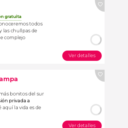
n gratuita
onoceremos todos
 y las chullpas de
te complejo
Ver detalles
 Lampa
más bonitos del sur
ión privada a
 aquí la vida es de
Ver detalles