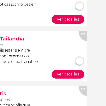
óticas ¡como pez en
Ver detalles
 Tailandia
ros
is estar siempre
 con Internet
os
todo el país asiático.
Ver detalles
tis
iajeros
olo tendréis que