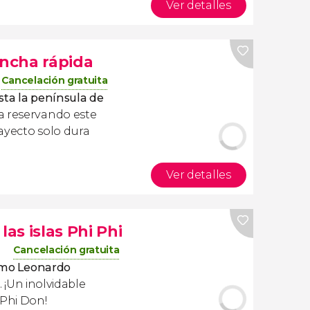
Ver detalles
ancha rápida
Cancelación gratuita
asta la península de
a reservando este
trayecto solo dura
Ver detalles
las islas Phi Phi
Cancelación gratuita
como Leonardo
. ¡Un inolvidable
 Phi Don!