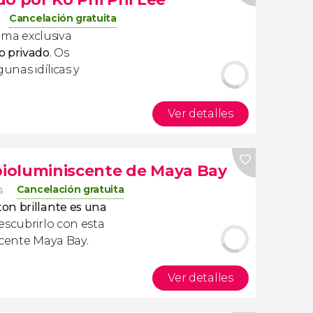
Cancelación gratuita
rma exclusiva
o privado
. Os
unas idílicas y
Ver detalles
 bioluminiscente de Maya Bay
Cancelación gratuita
s
on brillante es una
escubrirlo con esta
scente Maya Bay.
Ver detalles