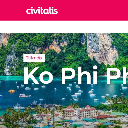
Rom
Italia
Lond
Reino 
Tailandia
Edim
Ko Phi P
Reino 
Marr
Marrue
Esta
Turquía