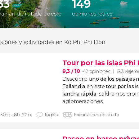
33
149
 ya han disfrutado de este
opiniones reales
rsiones y actividades en Ko Phi Phi Don
Tour por las islas Phi
9,3
/ 10
42 opiniones
693 viajero
Descubrid
uno de los paisajes 
Tailandia
en este
tour por las i
lancha rápida
. Saldremos pront
aglomeraciones.
 30m - 8h 30m
Inglés
Excursiones de un día
Paseo en barco priva