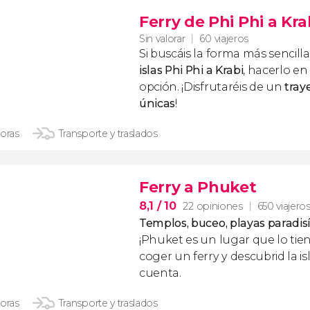
Ferry de Phi Phi a Kra
Sin valorar
60 viajeros
Si buscáis la forma más sencill
islas Phi Phi a Krabi
, hacerlo en
opción. ¡Disfrutaréis de un
tray
únicas
!
horas
Transporte y traslados
Ferry a Phuket
8,1
/ 10
22 opiniones
650 viajero
Templos, buceo, playas paradisí
¡Phuket es un lugar que lo tie
coger un ferry y descubrid la is
cuenta.
horas
Transporte y traslados