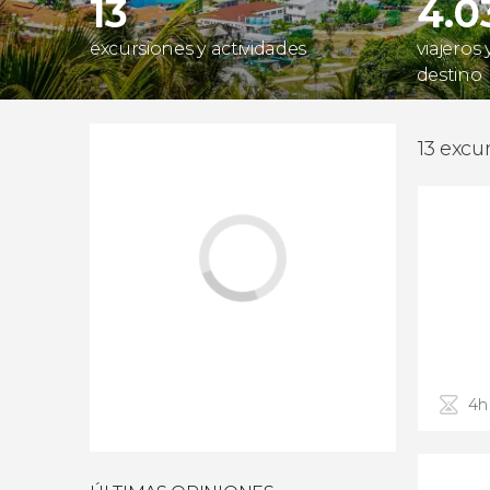
13
4.0
excursiones y actividades
viajeros
destino
13 excu
4h