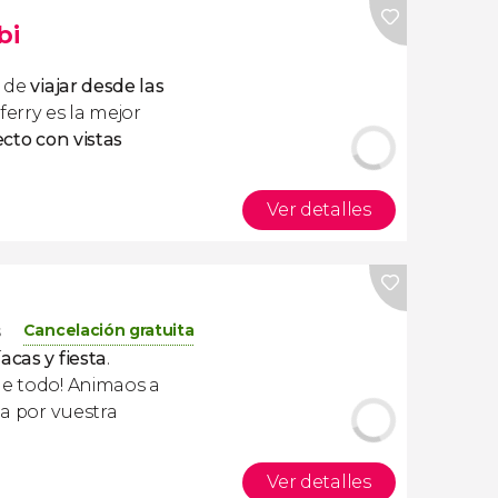
bi
a de
viajar desde las
 ferry es la mejor
ecto con vistas
Ver detalles
Cancelación gratuita
s
acas y fiesta
.
ne todo! Animaos a
la por vuestra
Ver detalles