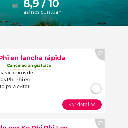
8,9 / 10
así nos puntúan
 Phi en lancha rápida
Cancelación gratuita
s
más icónicos de
slas Phi Phi en
o para evitar
Ver detalles
do por Ko Phi Phi Lee