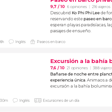
9,7
/ 10
6 opiniones
216 viajeros
Descubrid
Ko Phi Phi Lee
de fo
reservando este
paseo en barc
esperan playas paradisíacas, lag
paisajes de ensueño.
 6h
Inglés
Paseos en barco
Excursión a la bahía
7,6
/ 10
21 opiniones
388 viajero
Bañarse de noche entre planct
experiencia única
. Animaos a d
excursión a la bahía biolumini
 30m
Inglés
Excursiones de un día