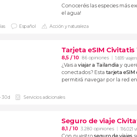
Conoceréis las especies más ex
el agua!
ías
Español
Acción y naturaleza
Tarjeta eSIM Civitatis
8,5
/ 10
86 opiniones
1.699 viaje
¿Vais a
viajar a Tailandia
y queré
conectados? Esta
tarjeta eSIM
permitirá navegar por la red en 
- 30d
Servicios adicionales
Seguro de viaje Civita
8,1
/ 10
3.280 opiniones
116.021 v
Con nuestro
seguro de viajes
s