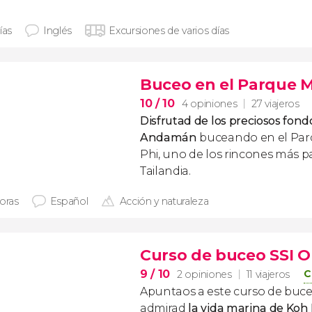
ías
Inglés
Excursiones de varios días
Buceo en el Parque M
10
/ 10
4 opiniones
27 viajeros
Disfrutad de los preciosos fond
Andamán
buceando en el Par
Phi, uno de los rincones más p
Tailandia.
horas
Español
Acción y naturaleza
Curso de buceo SSI O
9
/ 10
C
2 opiniones
11 viajeros
Apuntaos a este curso de buc
admirad
la vida marina de Koh 