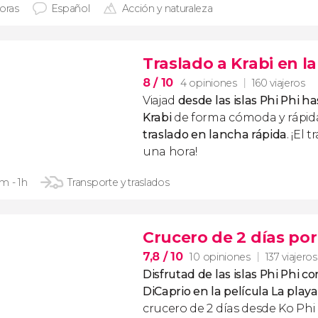
horas
Español
Acción y naturaleza
Traslado a Krabi en l
8
/ 10
4 opiniones
160 viajeros
Viajad
desde las islas Phi Phi h
Krabi
de forma cómoda y rápid
traslado en lancha rápida
. ¡El 
una hora!
m - 1h
Transporte y traslados
Crucero de 2 días por 
7,8
/ 10
10 opiniones
137 viajeros
Disfrutad de las islas Phi Phi 
DiCaprio en la película
La playa
crucero de 2 días desde Ko Phi