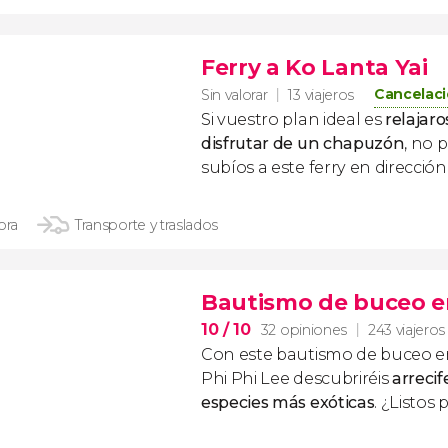
Ferry a Ko Lanta Yai
Cancelaci
Sin valorar
13 viajeros
Si vuestro plan ideal es
relajar
disfrutar de un chapuzón
, no 
subíos a este ferry en dirección
ora
Transporte y traslados
Bautismo de buceo en
10
/ 10
32 opiniones
243 viajeros
Con este bautismo de buceo e
Phi Phi Lee descubriréis
arrecif
especies más exóticas
. ¿Listos