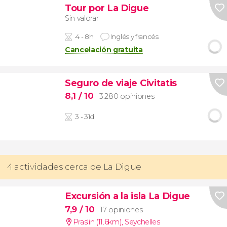
Tour por La Digue
Sin valorar
4 - 8h
Inglés y francés
Cancelación gratuita
Seguro de viaje Civitatis
8,1
/ 10
3.280 opiniones
3 - 31d
4 actividades cerca de La Digue
Excursión a la isla La Digue
7,9
/ 10
17 opiniones
Praslin (11.6km)
,
Seychelles