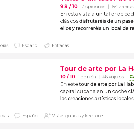
9,9
/ 10
17 opiniones
154 viajeros
En esta visita a un taller de co
clásicos
disfrutaréis de un pas
ellos y recorreréis un local de 
horas
Español
Entradas
Tour de arte por La 
10
/ 10
C
1 opinión
48 viajeros
En este
tour de arte por La H
capital cubana en un coche cl
las creaciones artísticas local
horas
Español
Visitas guiadas y free tours