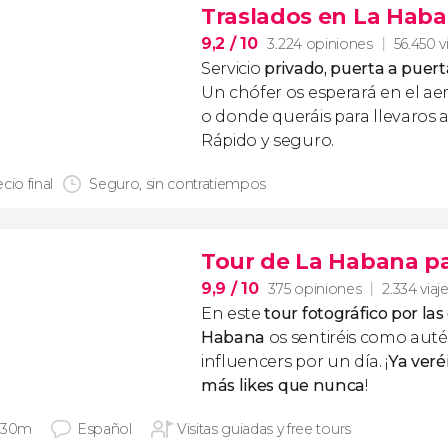
Traslados en La Hab
9,2
/ 10
3.224 opiniones
56.450 v
Servicio
privado, puerta a puert
Un chófer os esperará en el ae
o donde queráis para llevaros a
Rápido y seguro.
cio final
Seguro, sin contratiempos
Tour de La Habana p
9,9
/ 10
375 opiniones
2.334 viaj
En este
tour fotográfico por las
Habana
os sentiréis como auté
influencers
por un día. ¡
Ya veré
más
likes
que nunca
!
 30m
Español
Visitas guiadas y free tours