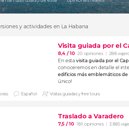
 ya han disfrutado de este
opiniones reales
rsiones y actividades en La Habana
Visita guiada por el 
8,4
/ 10
20 opiniones
288 viajer
En esta
visita guiada por el Ca
conoceremos en detalle el inte
edificios más emblemáticos de
único!
horas
Español
Visitas guiadas y free tours
Traslado a Varadero
7,5
/ 10
189 opiniones
3.885 viaj