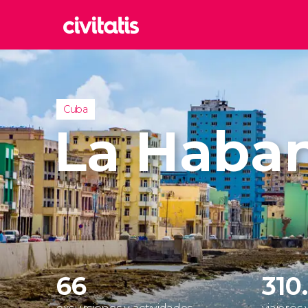
Rom
Italia
Lond
Cuba
Reino 
La Haba
Edim
Reino 
Marr
Marrue
Esta
Turquía
66
310