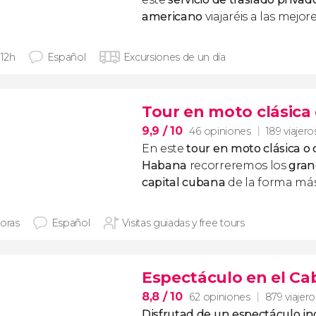
americano
viajaréis a las mejo
 12h
Español
Excursiones de un día
Tour en moto clásica
9,9
/ 10
46 opiniones
189 viajero
En este
tour en moto clásica o 
Habana
recorreremos los
gran
capital cubana
de la forma más 
horas
Español
Visitas guiadas y free tours
Espectáculo en el Cab
8,8
/ 10
62 opiniones
879 viajero
Disfrutad de un espectáculo in