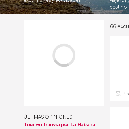
excursiones y actividades
viajeros
destino
66 excu
3 
ÚLTIMAS OPINIONES
Tour en tranvía por La Habana