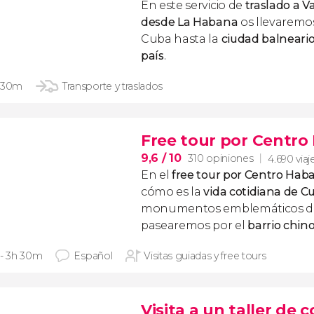
En este servicio de
traslado a 
desde La Habana
os llevaremos
Cuba hasta la
ciudad balneari
país
.
 30m
Transporte y traslados
Free tour por Centr
9,6
/ 10
310 opiniones
4.690 viaj
En el
free tour por Centro Hab
cómo es la
vida cotidiana de C
monumentos emblemáticos del 
pasearemos por el
barrio chin
 - 3h 30m
Español
Visitas guiadas y free tours
Visita a un taller de 