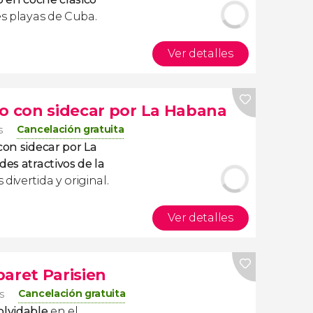
res playas de Cuba.
Ver detalles
 o con sidecar por La Habana
Cancelación gratuita
s
con sidecar por La
des atractivos de la
divertida y original.
Ver detalles
aret Parisien
Cancelación gratuita
s
olvidable
en el