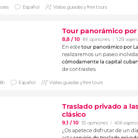
horas
Español
Visitas guiadas y free tours
Tour panorámico por
8,8
/ 10
89 opiniones
1.251 viajer
En este
tour panorámico por 
realizaremos un paseo inolvid
cómodamente la capital cuba
de contrastes.
 6h
Español
Visitas guiadas y free tours
Traslado privado a l
clásico
9,1
/ 10
35 opiniones
406 viajero
¿Os apetece disfrutar de un día
este
servicio de traslado privad