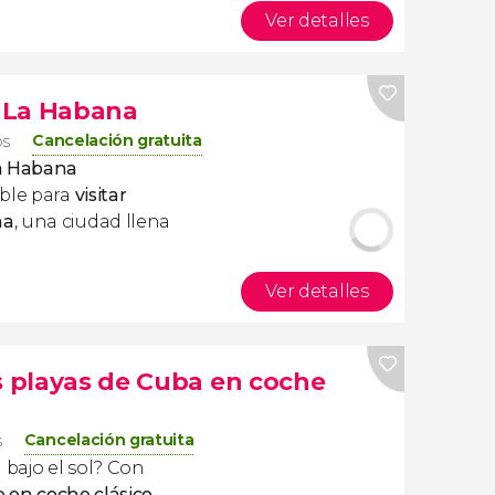
Ver detalles
 La Habana
Cancelación gratuita
os
La Habana
able para
visitar
na
, una ciudad llena
Ver detalles
as playas de Cuba en coche
Cancelación gratuita
s
 bajo el sol? Con
o en coche clásico