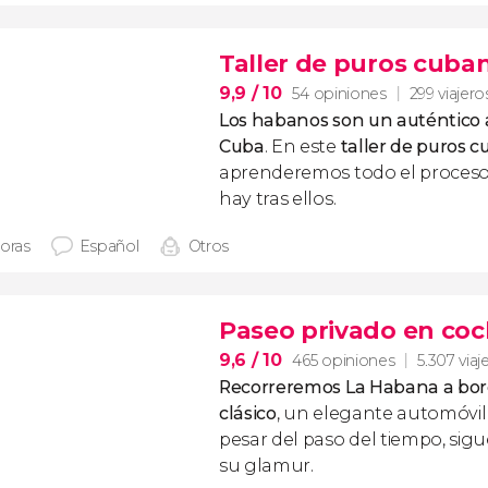
Taller de puros cuba
9,9
/ 10
54 opiniones
299 viajero
Los habanos son un auténtico a
Cuba
. En este
taller de puros 
aprenderemos todo el proceso
hay tras ellos.
horas
Español
Otros
Paseo privado en coc
9,6
/ 10
465 opiniones
5.307 viaj
Recorreremos La Habana a bor
clásico
, un elegante automóvil
pesar del paso del tiempo, si
su glamur.