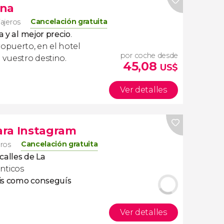
ana
Cancelación gratuita
iajeros
a y al mejor precio
.
ropuerto, en el hotel
por coche desde
 vuestro destino.
45,08
US$
Ver detalles
ara Instagram
Cancelación gratuita
eros
 calles de La
nticos
is como conseguís
Ver detalles