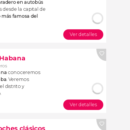
Varadero en autobús
 desde la capital de
o más famosa del
Ver detalles
o Habana
eros
ana
conoceremos
uba
. Veremos
distrito y
o
.
Ver detalles
coches clásicos