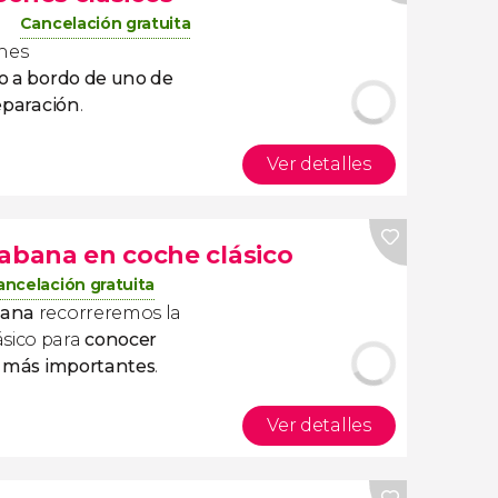
Cancelación gratuita
ches
eo a bordo de uno de
reparación
.
Ver detalles
Habana en coche clásico
ancelación gratuita
abana
recorreremos la
ásico para
conocer
es más importantes
.
Ver detalles