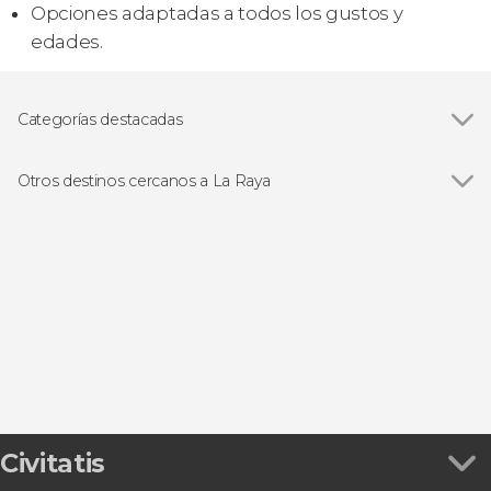
Opciones adaptadas a todos los gustos y
edades.
Categorías destacadas
Raquetas de nieve
Otros destinos cercanos a La Raya
Ver todas
Oviedo
Cangas de Onís
Arriondas
Fuente Dé
Nava
Civitatis