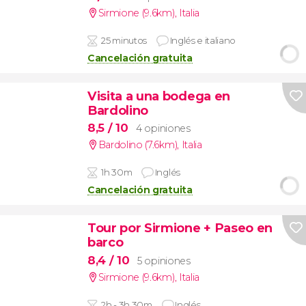
Sirmione (9.6km)
,
Italia
25 minutos
Inglés e italiano
Cancelación gratuita
Visita a una bodega en
Bardolino
8,5
/ 10
4 opiniones
Bardolino (7.6km)
,
Italia
1h 30m
Inglés
Cancelación gratuita
Tour por Sirmione + Paseo en
barco
8,4
/ 10
5 opiniones
Sirmione (9.6km)
,
Italia
2h - 3h 30m
Inglés