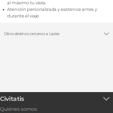
al máximo tu visita.
Atención personalizada y asistencia antes y
durante el viaje.
Otros destinos cercanos a Lazise
Ver todas
Sirmione
Garda
Valeggio sul Mincio
Bardolino
Pacengo
Civitatis
Quiénes somos