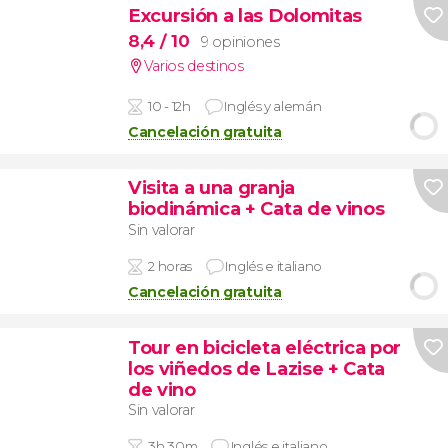
Excursión a las Dolomitas
8,4
/ 10
9 opiniones
Varios destinos
10 - 12h
Inglés y alemán
Cancelación gratuita
Visita a una granja
biodinámica + Cata de vinos
Sin valorar
2 horas
Inglés e italiano
Cancelación gratuita
Tour en bicicleta eléctrica por
los viñedos de Lazise + Cata
de vino
Sin valorar
3h 30m
Inglés e italiano