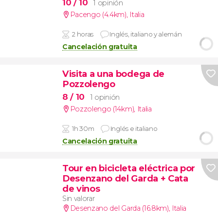
10
/ 10
1 opinión
Pacengo (4.4km)
,
Italia
2 horas
Inglés, italiano y alemán
Cancelación gratuita
Visita a una bodega de
Pozzolengo
8
/ 10
1 opinión
Pozzolengo (14km)
,
Italia
1h 30m
Inglés e italiano
Cancelación gratuita
Tour en bicicleta eléctrica por
Desenzano del Garda + Cata
de vinos
Sin valorar
Desenzano del Garda (16.8km)
,
Italia