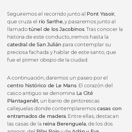
Seguiremos el recorrido junto al
Pont Yssoir
,
que cruza el
río Sarthe
, y pasaremos junto al
llamado
túnel de los Jacobinos
. Tras conocer la
historia de este conducto, iremos hasta la
catedral de San Julián
para contemplar su
preciosa fachada y hablar de este santo, que
fue el primer obispo de la ciudad.
A continuación, daremos un paseo por el
centro histórico de Le Mans
. El corazón del
casco antiguo se denomina
La Cité
Plantagenêt
, un barrio de pintorescas
callejuelas donde contemplaremos
casas con
entramados de madera
. Entre ellas, destacan
las casas de la
reina Berenguela
, de los dos
amigos, del
Pilar Rojo
y de
Adán y Eva
.