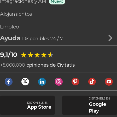
Integraciones y API
Nuevo
Alojamientos
Empleo
Ayuda
Disponibles 24 / 7
★★★★★
★★★★★
9,1/10
+
5.000.000
opiniones de Civitatis
DISPONIBLE EN
DISPONIBLE EN
Google
App Store
Play