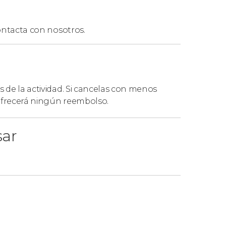
ntacta con nosotros.
s de la actividad. Si cancelas con menos
 ofrecerá ningún reembolso.
sar