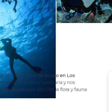
mo
, este
bautismo de buceo en Los
emos toda la teoría necesaria y nos
e Las Rayas
para admirar la flora y fauna