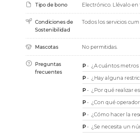
mantarrayas
que residen en estas aguas, co
Tipo de bono
Electrónico. Llévalo en 
fascinante!
Condiciones de
Todos los servicios cu
Finalizada la inmersión,
regresaremos a tierra 
Sostenibilidad
de tres horas de actividad aproximadamente.
Mascotas
No permitidas.
Preguntas
P
-
¿A cuántos metros 
frecuentes
P
-
¿Hay alguna restric
P
-
¿Por qué realizar es
P
-
¿Con qué operador r
P
-
¿Cómo hacer la res
P
-
¿Se necesita un nú