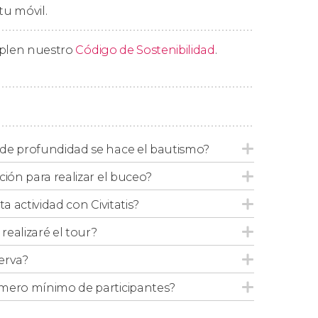
mo los
chuchos
o las
rayas mariposa
. ¡Será
tu móvil.
mplen nuestro
Código de Sostenibilidad
.
firme
para dejar el equipo de buceo después
de profundidad se hace el bautismo?
ción para realizar el buceo?
ta actividad con Civitatis?
ealizaré el tour?
erva?
mero mínimo de participantes?