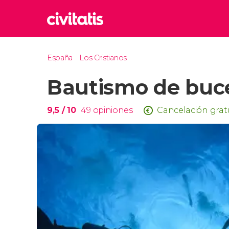
Rom
España
Los Cristianos
Italia
Bautismo de buce
Lond
Reino 
Edim
9,5
/ 10
49
opiniones
Cancelación grat
Reino 
Marr
Marrue
Esta
Turquía