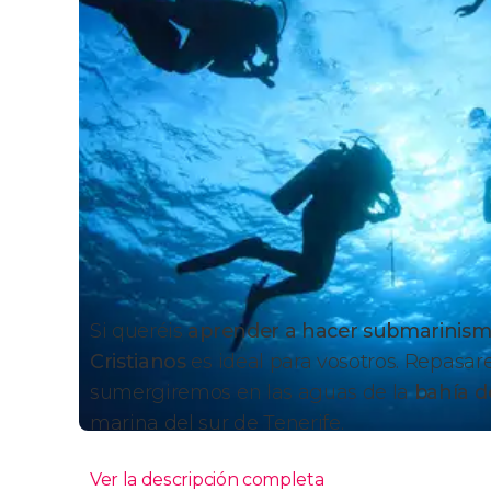
Si queréis
aprender a hacer submarinis
Cristianos
es ideal para vosotros. Repasar
sumergiremos en las aguas de la
bahía d
marina del sur de Tenerife.
Ver la descripción completa