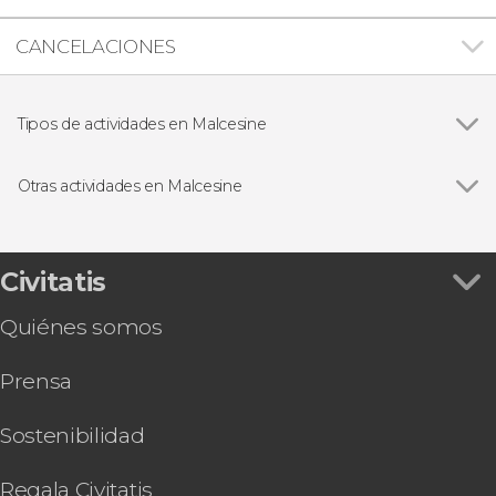
CANCELACIONES
Tipos de actividades en Malcesine
Excursiones de un día
Otras actividades en Malcesine
Visita a una bodega del Lago de Garda + Cata de
vino y aceite
Civitatis
Quiénes somos
Prensa
Sostenibilidad
Regala Civitatis