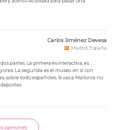
ble y atento Actividad para pasar una
Carlos Jiménez Devesa
Madrid, España
os partes. La primera es interactiva, es
ayores. La segunda es el museo en sí con
s, sobre todo españoles. Si vas a Mallorca no
s deportes
as opiniones