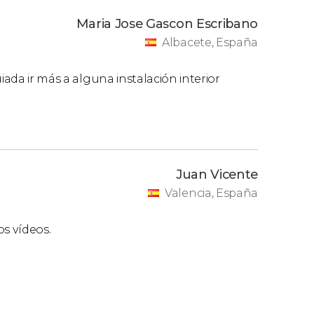
Maria Jose Gascon Escribano
tipo de ticket reducido, que solo aplica a las
Albacete, España
lares del Carnet Jove, personas con
.
iada ir más a alguna instalación interior
Juan Vicente
Valencia, España
os vídeos.