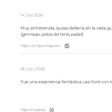
Al hacer vuestra reserva, podéis optar por este 
14 / Jul / 2026
siguientes personas: mayores de 65 años, titu
discapacidad y miembros de familia numerosa
Muy entretenida, quizas debería en la visita gu
(gimnasio, pistas de tenis, padel)
Viajó con hijos mayores
18 / Jun / 2026
Fue una experiencia fantástica, casi lloré con l
Viajó en pareja