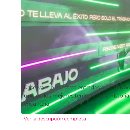
Reservando vuestras
entradas al Rafa Na
uno de los mejores tenistas de la historia
encantará!
Ver la descripción completa
Rafa Nadal Museum - Insi