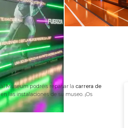
dal Museum podréis repasar la
carrera de
en las instalaciones de su museo. ¡Os
de the Legend