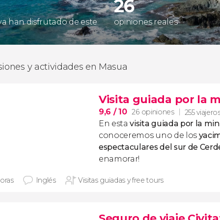
26
 ya han disfrutado de este
opiniones reales
siones y actividades en Masua
Visita guiada por la 
9,6
/ 10
26 opiniones
255 viajero
En esta
visita guiada por la mi
conoceremos uno de los
yaci
espectaculares del sur de Cer
enamorar!
horas
Inglés
Visitas guiadas y free tours
Seguro de viaje Civita