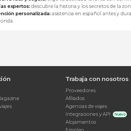
as expertos:
descubre la historia y los secretos de la z
nción personalizada:
asistencia en español antes y duran
donda.
ción
Trabaja con nosotros
Proveedores
 Magazine
Afiliados
viajes
Agencias de viajes
Integraciones y API
Nuevo
Alojamientos
Empleo