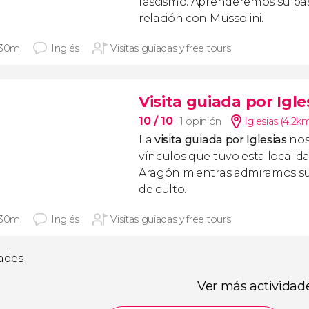
fascismo. Aprenderemos su pa
relación con Mussolini.
 30m
Inglés
Visitas guiadas y free tours
Visita guiada por Igle
10
/ 10
1 opinión
Iglesias (4.2k
La
visita guiada por Iglesias
nos
vínculos que tuvo esta localid
Aragón mientras admiramos su
de culto.
 30m
Inglés
Visitas guiadas y free tours
dades
Ver más actividad