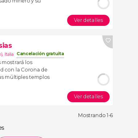
sado minero y su
Ver detalles
sias
Cancelación gratuita
m)
,
Italia
 mostrará los
ad con la Corona de
s múltiples templos
Ver detalles
Mostrando 1-6
es