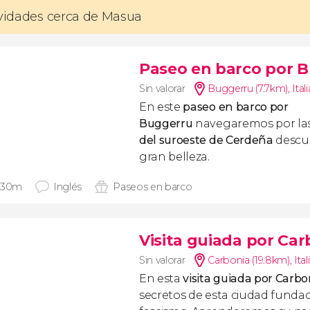
ividades cerca de Masua
Paseo en barco por 
Sin valorar
Buggerru (7.7km)
,
Itali
En este
paseo en barco por
Buggerru
navegaremos por la
del suroeste de Cerdeña
descu
gran belleza.
 30m
Inglés
Paseos en barco
Visita guiada por Car
Sin valorar
Carbonia (19.8km)
,
Ital
En esta
visita guiada por Carb
secretos de esta ciudad funda