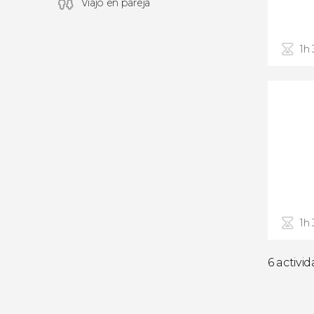
Viajó en pareja
1h
1h
6 activi