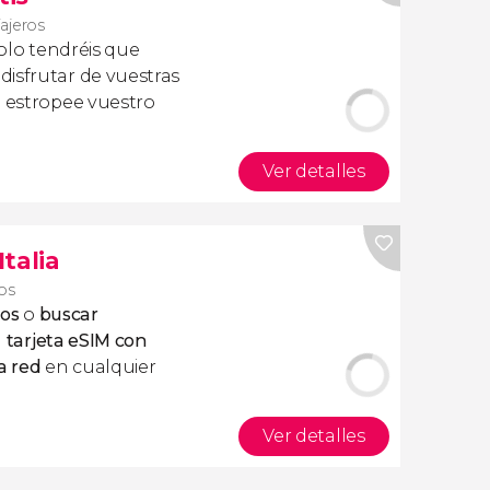
iajeros
olo tendréis que
isfrutar de vuestras
a estropee vuestro
Ver detalles
Italia
ros
tos
o
buscar
a
tarjeta eSIM con
a red
en cualquier
Ver detalles