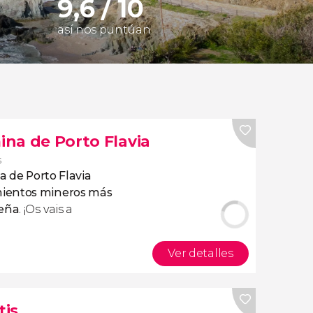
9,6 / 10
así nos puntúan
mina de Porto Flavia
s
na de Porto Flavia
mientos mineros más
deña
. ¡Os vais a
Ver detalles
tis