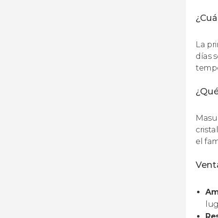
¿Cuál
La pr
días 
tempe
¿Qué
Masua
crist
el fa
Venta
Amp
lug
Res