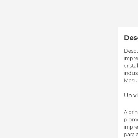
Des
Descu
impre
crista
indus
Masua
Un vi
A pri
plomo
impre
para a