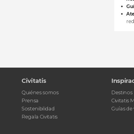
Guí
Ate
re
Civitatis
Inspira
Quiénes somos
Destinos
Prensa
Civitatis
Sostenibilidad
Guías de 
Regala Civitatis