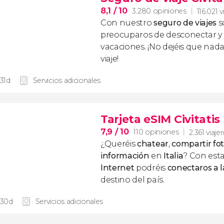
8,1
/ 10
3.280 opiniones
116.021 v
Con nuestro
seguro de viajes
s
preocuparos de desconectar y d
vacaciones. ¡No dejéis que nad
viaje!
 31d
Servicios adicionales
Tarjeta eSIM Civitatis 
7,9
/ 10
110 opiniones
2.361 viaje
¿Queréis
chatear
,
compartir fo
información
en
Italia
? Con est
Internet
podréis
conectaros a l
destino del país.
 30d
Servicios adicionales