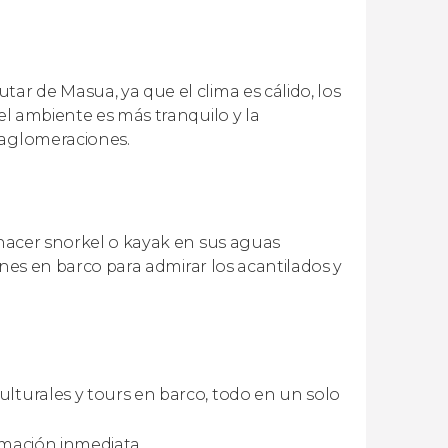
ar de Masua, ya que el clima es cálido, los
 el ambiente es más tranquilo y la
 aglomeraciones.
, hacer snorkel o kayak en sus aguas
iones en barco para admirar los acantilados y
culturales y tours en barco, todo en un solo
irmación inmediata.