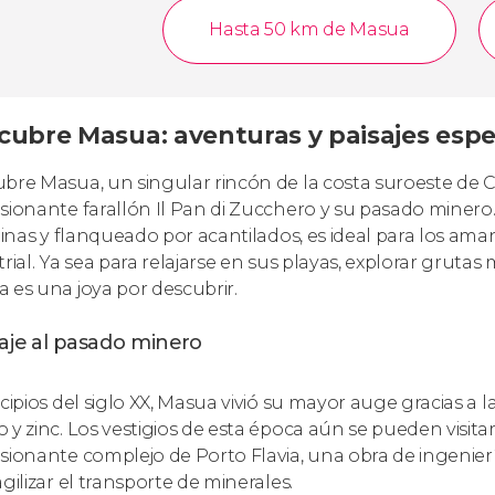
Hasta 50 km de Masua
cubre Masua: aventuras y paisajes esp
bre Masua, un singular rincón de la costa suroeste de C
sionante farallón Il Pan di Zucchero y su pasado minero
linas y flanqueado por acantilados, es ideal para los aman
trial. Ya sea para relajarse en sus playas, explorar gruta
 es una joya por descubrir.
aje al pasado minero
ncipios del siglo XX, Masua vivió su mayor auge gracias a 
 y zinc. Los vestigios de esta época aún se pueden visita
sionante complejo de Porto Flavia, una obra de ingeniería
gilizar el transporte de minerales.