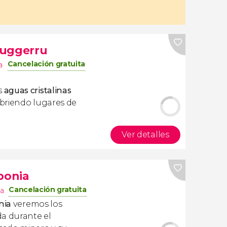
Buggerru
Cancelación gratuita
a
s
aguas cristalinas
briendo
lugares de
Ver detalles
bonia
Cancelación gratuita
ia
onia
veremos los
da durante el