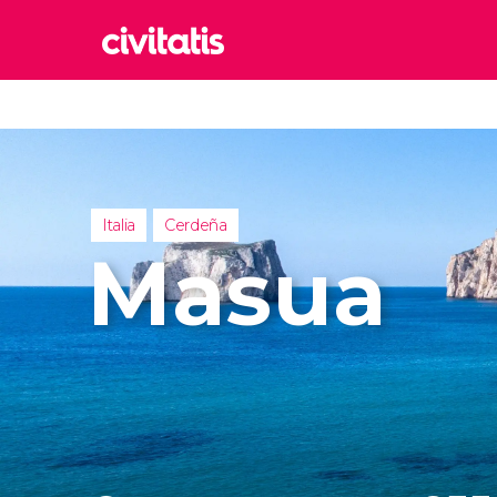
Rom
Italia
Lond
Reino 
Italia
Cerdeña
Edim
Masua
Reino 
Marr
Marrue
Esta
Turquía