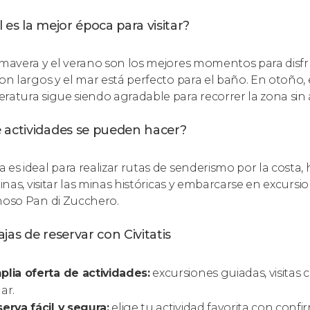
 es la mejor época para visitar?
imavera y el verano son los mejores momentos para disfrut
son largos y el mar está perfecto para el baño. En otoño,
ratura sigue siendo agradable para recorrer la zona sin
 actividades se pueden hacer?
 es ideal para realizar rutas de senderismo por la costa
alinas, visitar las minas históricas y embarcarse en excurs
moso Pan di Zucchero.
jas de reservar con Civitatis
lia oferta de actividades:
excursiones guiadas, visitas 
ar.
erva fácil y segura:
elige tu actividad favorita con conf