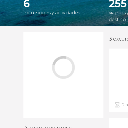
6
255
excursiones y actividades
viajeros
destino
3 excur
2 