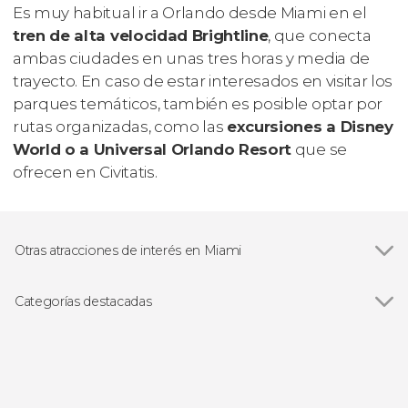
Es muy habitual ir a Orlando desde Miami en el
tren de alta velocidad Brightline
, que conecta
ambas ciudades en unas tres horas y media de
trayecto. En caso de estar interesados en visitar los
parques temáticos, también es posible optar por
rutas organizadas, como las
excursiones a Disney
World o a Universal Orlando Resort
que se
ofrecen en Civitatis.
Otras atracciones de interés en Miami
Ver todas
Parque Nacional de los Everglades
Bahía Vizcaína
Categorías destacadas
Pequeña Habana
Ver todas
Visitas guiadas y free tours
Excursiones de un día
Paseos en barco
Deportivos