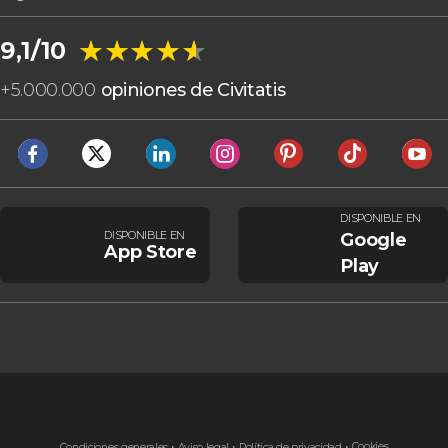
★★★★★
★★★★★
9,1/10
+
5.000.000
opiniones de Civitatis
DISPONIBLE EN
DISPONIBLE EN
Google
App Store
Play
Cookies
Condiciones generales
Aviso legal
Política de privacidad