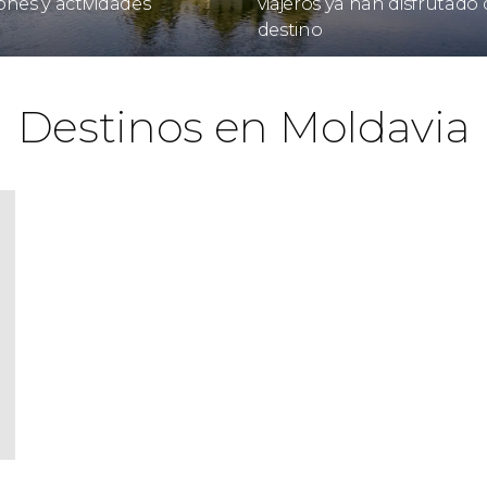
ones y actividades
viajeros ya han disfrutado 
destino
Destinos en Moldavia