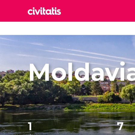
Rom
Italia
Lond
Reino 
Moldavi
Edim
Reino 
Marr
Marrue
Prag
Repúbl
1
7