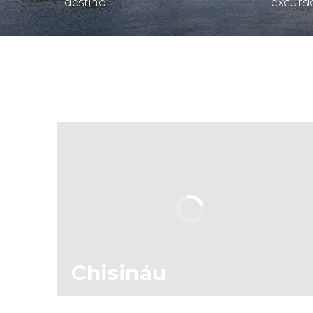
destino
excursi
Chisináu