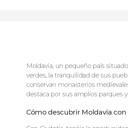
7
159
opiniones
actividades
9,4
/ 10
828
viajeros
valoración
Moldavia, un pequeño país situado 
verdes, la tranquilidad de sus pue
conservan monasterios medievales, 
destaca por sus amplios parques y
Cómo descubrir Moldavia con C