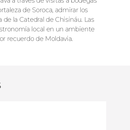
dava a través de visitas a bodegas
rtaleza de Soroca, admirar los
 de la Catedral de Chisináu. Las
astronomía local en un ambiente
jor recuerdo de Moldavia.
s