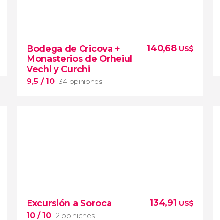
140,68
Bodega de Cricova +
US$
Monasterios de Orheiul
Vechi y Curchi
9,5
/ 10
34 opiniones
9,5


34 opiniones
excursión desde
Chisináu
bodega de
Cricova
monasterios de Orheiul y
134,91
Excursión a Soroca
US$
Vechi
10
/ 10
2 opiniones