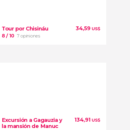
34,59
Tour por Chisináu
US$
8
/ 10
7 opiniones
8


7 opiniones
puntos más emblemáticos de la capital
134,91
Excursión a Gagauzia y
US$
moldava
visita guiada por Chisináu
la mansión de Manuc