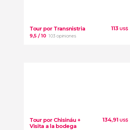
113
Tour por Transnistria
US$
9,5
/ 10
103 opiniones
9,5


103 opiniones
República Moldava del
Dniéster
tour por Transnistria
134,91
Tour por Chisináu +
US$
Visita a la bodega