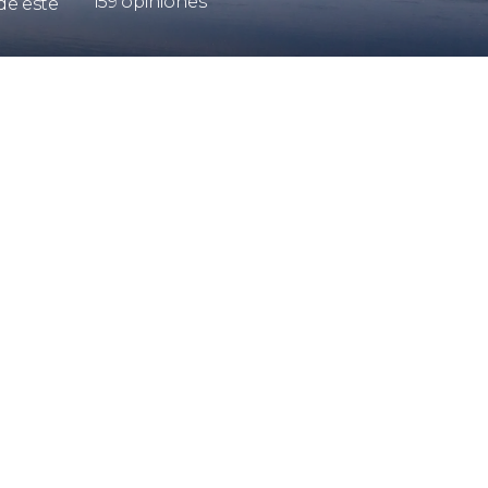
159 opiniones
de este