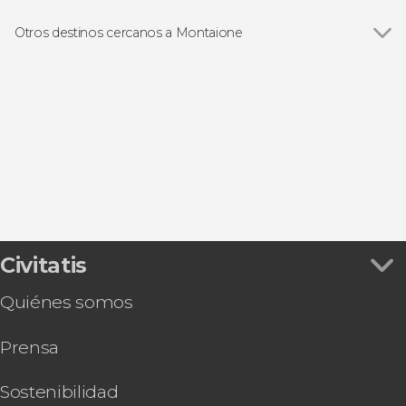
Otros destinos cercanos a Montaione
Ver todas
San Gimignano
Volterra
Florencia
Livorno
Pisa
Civitatis
Quiénes somos
Prensa
Sostenibilidad