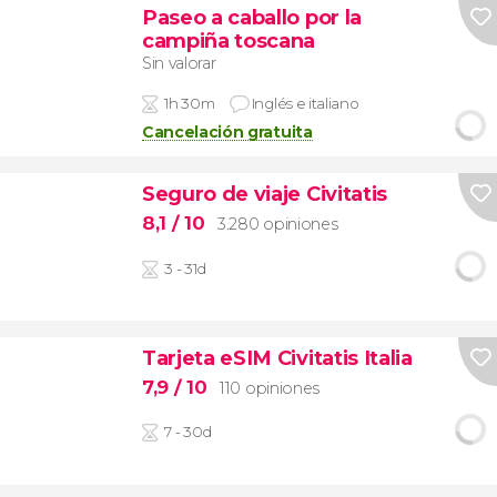
Paseo a caballo por la
campiña toscana
Sin valorar
1h 30m
Inglés e italiano
Cancelación gratuita
Seguro de viaje Civitatis
8,1
/ 10
3.280 opiniones
3 - 31d
Tarjeta eSIM Civitatis Italia
7,9
/ 10
110 opiniones
7 - 30d