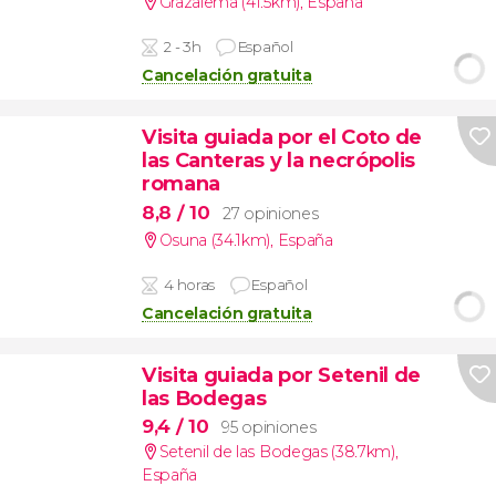
Grazalema (41.5km)
,
España
2 - 3h
Español
Cancelación gratuita
Visita guiada por el Coto de
las Canteras y la necrópolis
romana
8,8
/ 10
27 opiniones
Osuna (34.1km)
,
España
4 horas
Español
Cancelación gratuita
Visita guiada por Setenil de
las Bodegas
9,4
/ 10
95 opiniones
Setenil de las Bodegas (38.7km)
,
España