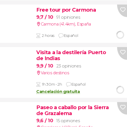
Free tour por Carmona
9,7
/ 10
91 opiniones
Carmona (41.4km)
,
España
2 horas
Español
Visita a la destilería Puerto
de Indias
9,9
/ 10
23 opiniones
Varios destinos
1h 30m - 2h
Español
Cancelación gratuita
Paseo a caballo por la Sierra
de Grazalema
9,6
/ 10
15 opiniones