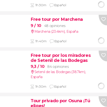
1h 30m
Español
Free tour por Marchena
9
/ 10
48 opiniones
Marchena (23.4km)
,
España
1h 40m
Español
Free tour por los miradores
de Setenil de las Bodegas
9,3
/ 10
84 opiniones
Setenil de las Bodegas (38.7km)
,
España
1h 30m
Español
Tour privado por Osuna ¡Tú
eliges!