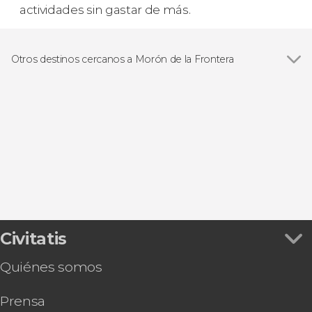
actividades sin gastar de más.
Otros destinos cercanos a Morón de la Frontera
Ver todas
Setenil de las Bodegas
Carmona
Osuna
Grazalema
Marchena
Civitatis
Quiénes somos
Prensa