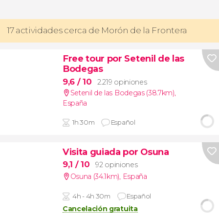
17 actividades cerca de Morón de la Frontera
Free tour por Setenil de las
Bodegas
9,6
/ 10
2.219 opiniones
Setenil de las Bodegas (38.7km)
,
España
1h 30m
Español
Visita guiada por Osuna
9,1
/ 10
92 opiniones
Osuna (34.1km)
,
España
4h - 4h 30m
Español
Cancelación gratuita