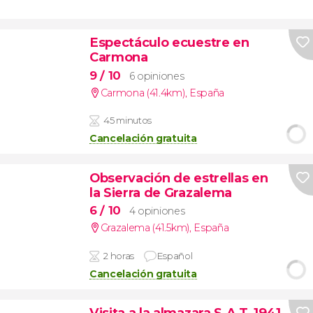
Espectáculo ecuestre en
Carmona
9
/ 10
6 opiniones
Carmona (41.4km)
,
España
45 minutos
Cancelación gratuita
Observación de estrellas en
la Sierra de Grazalema
6
/ 10
4 opiniones
Grazalema (41.5km)
,
España
2 horas
Español
Cancelación gratuita
Visita a la almazara S.A.T. 1941