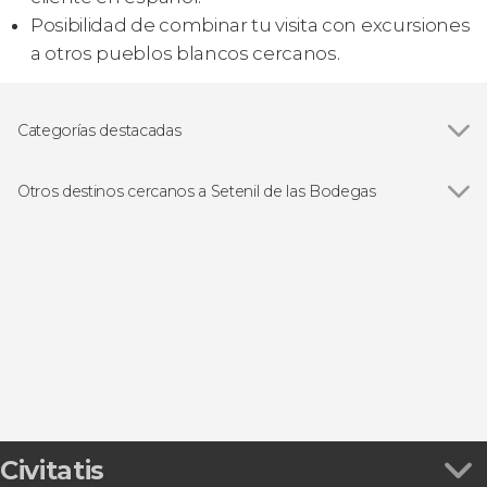
Posibilidad de combinar tu visita con excursiones
a otros pueblos blancos cercanos.
Categorías destacadas
Visitas guiadas y free tours
Otros destinos cercanos a Setenil de las Bodegas
Ver todas
Ronda
Álora
Marbella
Ardales
Estepona
Civitatis