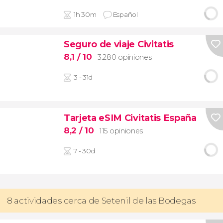
1h 30m
Español
Seguro de viaje Civitatis
8,1
/ 10
3.280 opiniones
3 - 31d
Tarjeta eSIM Civitatis España
8,2
/ 10
115 opiniones
7 - 30d
8 actividades cerca de Setenil de las Bodegas