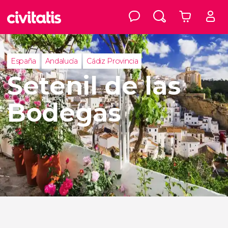
España
Andalucía
Cádiz Provincia
Setenil de las
Bodegas