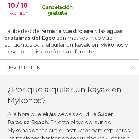
10
/ 10
Cancelación
1
opinión
gratuita
La libertad de
remar a vuestro aire
y las
aguas
cristalinas del Egeo
son motivos más que
suficientes para
alquilar un kayak en Mykonos
y
descubrir la isla de forma diferente.
DESCRIPCIÓN
¿Por qué alquilar un kayak en
Mykonos?
A la hora que elijáis, debéis acudir a
Super
Paradise Beach
. En esta playa del sur de
Mykonos os recibirá el instructor para explicaros
las
nociones básicas de seguridad
y ayudaros a