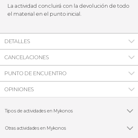
La actividad concluirá con la devolución de todo
el material en el punto inicial.
DETALLES
CANCELACIONES
PUNTO DE ENCUENTRO
OPINIONES
Tipos de actividades en Mykonos
Ver todas
Visitas guiadas y free tours
Excursiones de un día
Otras actividades en Mykonos
Paseos en barco
Ver todas
Free tour por Mykonos