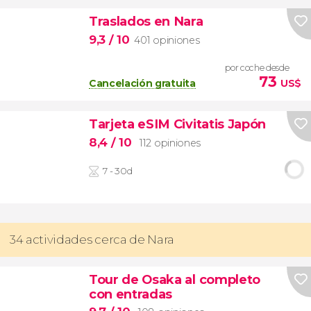
Traslados en Nara
9,3
/ 10
401 opiniones
por coche desde
73
Cancelación gratuita
US$
Tarjeta eSIM Civitatis Japón
8,4
/ 10
112 opiniones
7 - 30d
34 actividades cerca de Nara
Tour de Osaka al completo
con entradas