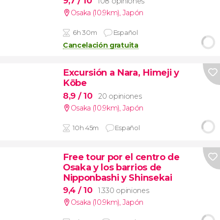
9,7
/ 10
108 opiniones
Osaka (10.9km)
,
Japón
6h 30m
Español
Cancelación gratuita
Excursión a Nara, Himeji y
Kōbe
8,9
/ 10
20 opiniones
Osaka (10.9km)
,
Japón
10h 45m
Español
Free tour por el centro de
Osaka y los barrios de
Nipponbashi y Shinsekai
9,4
/ 10
1.330 opiniones
Osaka (10.9km)
,
Japón