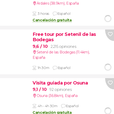
Ardales (38.9km)
,
España
3 horas
Español
Cancelación gratuita
Free tour por Setenil de las
Bodegas
9,6
/ 10
2.215 opiniones
Setenil de las Bodegas (11.4km)
,
España
1h 30m
Español
Visita guiada por Osuna
9,1
/ 10
92 opiniones
Osuna (36.8km)
,
España
4h - 4h 30m
Español
Cancelación gratuita