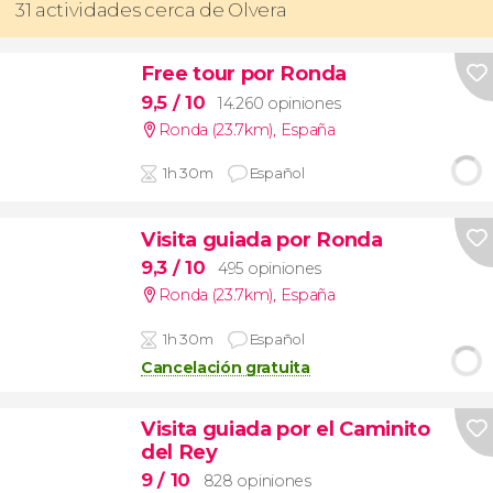
31 actividades cerca de Olvera
Free tour por Ronda
9,5
/ 10
14.260 opiniones
Ronda (23.7km)
,
España
1h 30m
Español
Visita guiada por Ronda
9,3
/ 10
495 opiniones
Ronda (23.7km)
,
España
1h 30m
Español
Cancelación gratuita
Visita guiada por el Caminito
del Rey
9
/ 10
828 opiniones