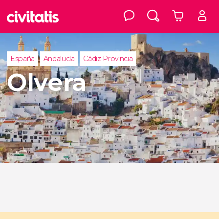
España
Andalucía
Cádiz Provincia
Olvera