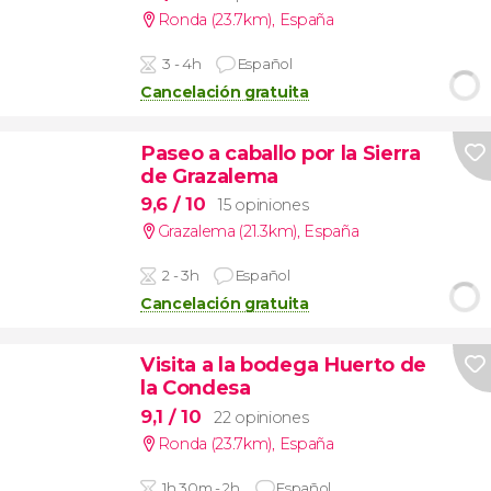
Ronda (23.7km)
,
España
3 - 4h
Español
Cancelación gratuita
Paseo a caballo por la Sierra
de Grazalema
9,6
/ 10
15 opiniones
Grazalema (21.3km)
,
España
2 - 3h
Español
Cancelación gratuita
Visita a la bodega Huerto de
la Condesa
9,1
/ 10
22 opiniones
Ronda (23.7km)
,
España
1h 30m - 2h
Español