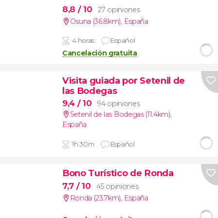
8,8
/ 10
27 opiniones
Osuna (36.8km)
,
España
4 horas
Español
Cancelación gratuita
Visita guiada por Setenil de
las Bodegas
9,4
/ 10
94 opiniones
Setenil de las Bodegas (11.4km)
,
España
1h 30m
Español
Bono Turístico de Ronda
7,7
/ 10
45 opiniones
Ronda (23.7km)
,
España