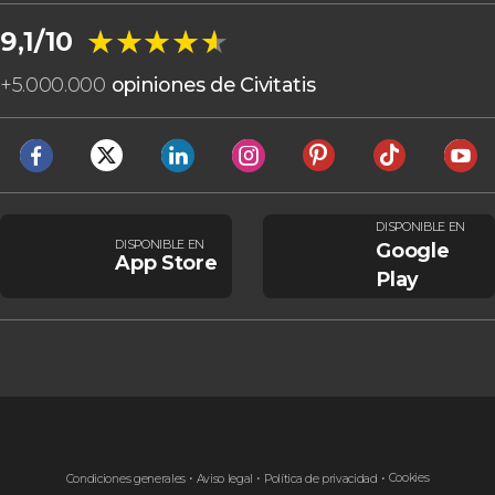
★★★★★
★★★★★
9,1/10
+
5.000.000
opiniones de Civitatis
DISPONIBLE EN
DISPONIBLE EN
Google
App Store
Play
Cookies
Condiciones generales
Aviso legal
Política de privacidad