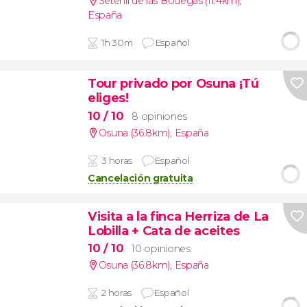
Setenil de las Bodegas (11.4km)
,
España
1h 30m
Español
Tour privado por Osuna ¡Tú
eliges!
10
/ 10
8 opiniones
Osuna (36.8km)
,
España
3 horas
Español
Cancelación gratuita
Visita a la finca Herriza de La
Lobilla + Cata de aceites
10
/ 10
10 opiniones
Osuna (36.8km)
,
España
2 horas
Español