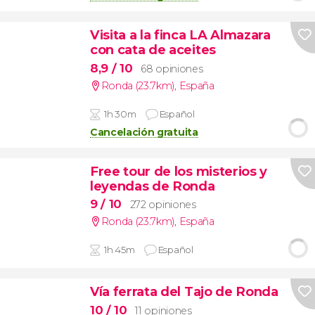
Visita a la finca LA Almazara
con cata de aceites
8,9
/ 10
68 opiniones
Ronda (23.7km)
,
España
1h 30m
Español
Cancelación gratuita
Free tour de los misterios y
leyendas de Ronda
9
/ 10
272 opiniones
Ronda (23.7km)
,
España
1h 45m
Español
Vía ferrata del Tajo de Ronda
10
/ 10
11 opiniones