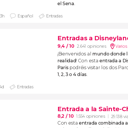
el Sena
.
 3h
Español
Entradas
Entradas a Disneylan
9,4
/ 10
2.641 opiniones
Varios
¡Bienvenidos al
mundo donde lo
realidad
! Con esta
entrada a D
Paris
podréis visitar los dos Pa
1
,
2
,
3 o 4 días
.
 4d
Entradas
Entrada a la Sainte-C
8,2
/ 10
1.554 opiniones
29.138 vi
Con esta
entrada combinada a l