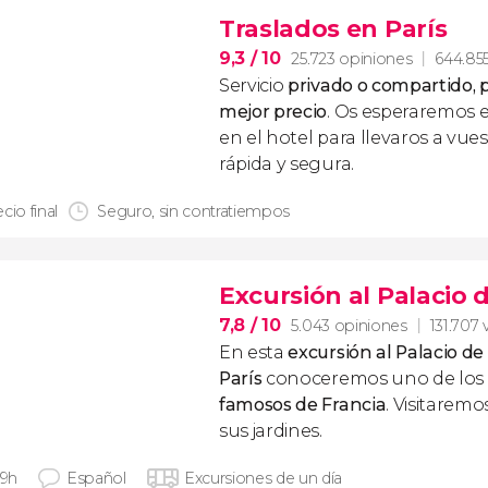
Traslados en París
9,3
/ 10
25.723 opiniones
644.855
Servicio
privado o compartido, p
mejor precio
. Os esperaremos 
en el hotel para llevaros a vue
rápida y segura.
cio final
Seguro, sin contratiempos
Excursión al Palacio 
7,8
/ 10
5.043 opiniones
131.707 
En esta
excursión al Palacio de
París
conoceremos uno de los
famosos de Francia
. Visitaremo
sus jardines.
 9h
Español
Excursiones de un día