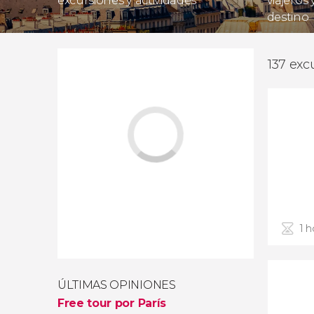
excursiones y actividades
viajeros
destino
137 exc
1 h
ÚLTIMAS OPINIONES
Free tour por París