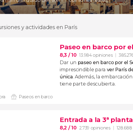
 ya han disfrutado de este
opiniones reales
ursiones y actividades en París
Paseo en barco por e
8,3
/ 10
13.984 opiniones
385.276
Dar un
paseo en barco por el 
imprescindible para
ver París 
única
. Además, la embarcación
tiene parte descubierta.
ora
Paseos en barco
Entrada a la 3ª planta
8,2
/ 10
2.739 opiniones
128.688 