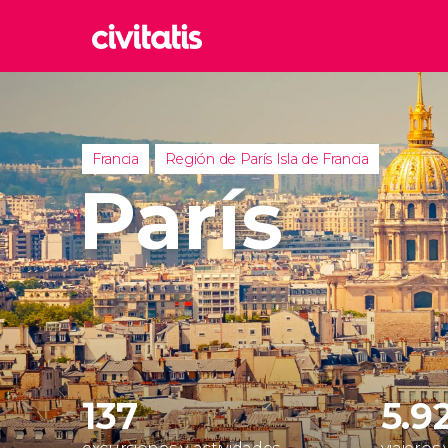
Rom
Italia
Lond
Francia
Región de París Isla de Francia
Reino 
París
Edim
Reino 
Marr
Marrue
Esta
Turquía
137
5.9