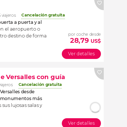
Cancelación gratuita
 viajeros
uerta a puerta y al
en el aeropuerto o
por coche desde
stro destino de forma
28,79
US$
Ver detalles
de Versalles con guía
Cancelación gratuita
viajeros
 Versalles desde
monumentos más
s sus lujosas salas y
Ver detalles