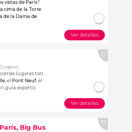
s vistas de París
?
a cima de la Torre
a
de la
Dama de
Ver detalles
23 viajeros
ceréis lugares tan
le
, el
Pont Neuf
, el
n guía experto.
Ver detalles
París, Big Bus