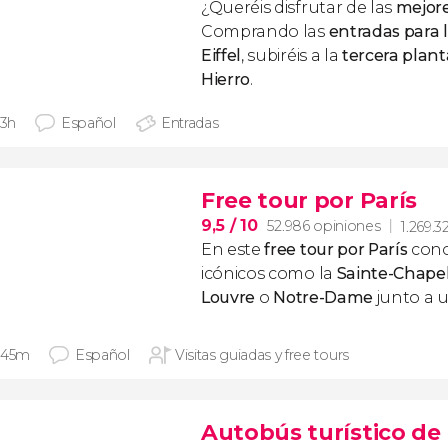
¿Queréis disfrutar de las
mejore
Comprando las
entradas para l
Eiffel
, subiréis a la
tercera plant
Hierro
.
 3h
Español
Entradas
Free tour por París
9,5
/ 10
52.986 opiniones
1.269.3
En este
free tour por París
cono
icónicos como la
Sainte-Chapel
Louvre
o
Notre-Dame
junto a u
 45m
Español
Visitas guiadas y free tours
Autobús turístico de 