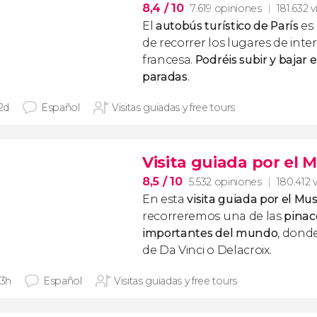
8,4
/ 10
7.619 opiniones
181.632 v
El
autobús turístico de París
es
de recorrer los lugares de inter
francesa.
Podréis
subir y bajar 
paradas
.
 2d
Español
Visitas guiadas y free tours
Visita guiada por el 
8,5
/ 10
5.532 opiniones
180.412 v
En esta
visita guiada por el Mu
recorreremos una de las
pinac
importantes del mundo
, dond
de Da Vinci o Delacroix.
 3h
Español
Visitas guiadas y free tours