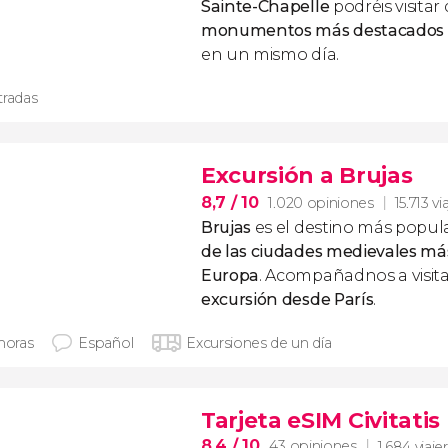
Sainte-Chapelle
podréis visitar
monumentos más destacados de 
en un mismo día.
tradas
Excursión a Brujas
8,7
/ 10
1.020 opiniones
15.713 vi
Brujas
es el destino más popula
de las ciudades medievales má
Europa
. Acompañadnos a visita
excursión desde París
.
 horas
Español
Excursiones de un día
Tarjeta eSIM Civitatis
8,4
/ 10
43 opiniones
1.684 viaje