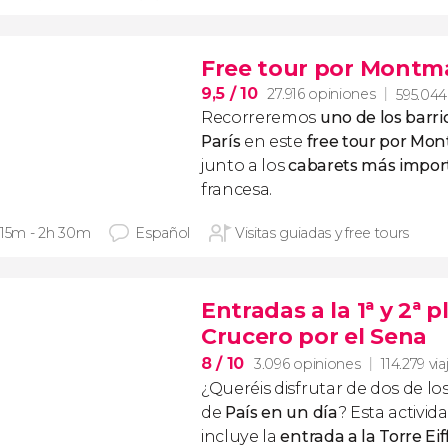
Free tour por Montm
9,5
/ 10
27.916 opiniones
595.044
Recorreremos
uno de los barri
París
en este
free tour por Mo
junto a los
cabarets más impo
francesa.
 15m - 2h 30m
Español
Visitas guiadas y free tours
Entradas a la 1ª y 2ª p
Crucero por el Sena
8
/ 10
3.096 opiniones
114.279 via
¿Queréis disfrutar de dos de lo
de
País en un día
? Esta activi
incluye la
entrada a la
Torre Eif