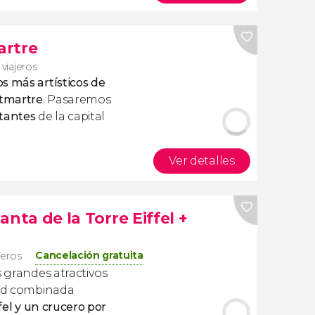
artre
 viajeros
os más artísticos de
ntmartre
. Pasaremos
rtantes
de la capital
Ver detalles
lanta de la Torre Eiffel +
Cancelación gratuita
jeros
s grandes atractivos
dad combinada
fel
y un
crucero por