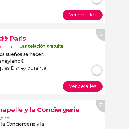
Ver detalles
d® Paris
Cancelación gratuita
 destinos
s sueños se hacen
isneyland®
rques Disney durante
Ver detalles
hapelle y la Conciergerie
ajeros
a Conciergerie y la