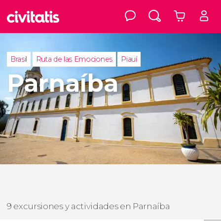
Brasil
Ruta de las Emociones
Piauí
Parnaíba
9 excursiones y actividades en Parnaíba