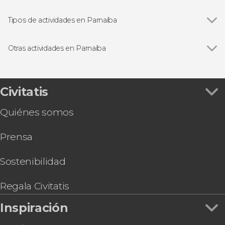
Tipos de actividades en Parnaíba
Paseos en barco
Otras actividades en Parnaíba
Ver todas
Excursión al Parque Nacional de Sete Cidades
Tour en quad por los Lençóis Piauienses
Safari nocturno por el delta del Parnaíba
Civitatis
Tour por las playas de Piauí
Quiénes somos
Prensa
Sostenibilidad
Regala Civitatis
Inspiración